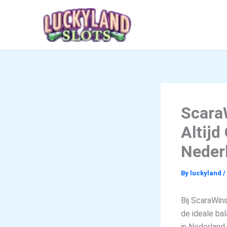
Skip
to
content
Scara
Altijd
Neder
By
luckyland
/
Bij ScaraWin
de ideale ba
in Nederland