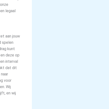
r onze
 en legaal
zet aan jouw
d spelen
drag kunt
, en deze op
en interval
nkt dat dit
 naar
ng voor
en. Wij
ft, en wij