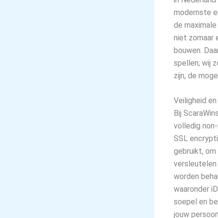
modernste en
de maximale c
niet zomaar 
bouwen. Daar
spellen; wij
zijn, de mog
Veiligheid en
Bij ScaraWin
volledig non
SSL encrypti
gebruikt, om 
versleutelen
worden behan
waaronder iD
soepel en bes
jouw persoon