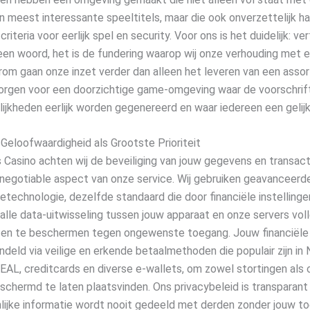
 meest interessante speeltitels, maar die ook onverzettelijk h
riteria voor eerlijk spel en security. Voor ons is het duidelijk: ve
een woord, het is de fundering waarop wij onze verhouding met 
om gaan onze inzet verder dan alleen het leveren van een asso
 zorgen voor een doorzichtige game-omgeving waar de voorschrift
elijkheden eerlijk worden gegenereerd en waar iedereen een gelij
 Geloofwaardigheid als Grootste Prioriteit
s Casino achten wij de beveiliging van jouw gegevens en transact
-negotiable aspect van onze service. Wij gebruiken geavanceerd
etechnologie, dezelfde standaard die door financiële instelling
alle data-uitwisseling tussen jouw apparaat en onze servers voll
 en te beschermen tegen ongewenste toegang. Jouw financiële 
deld via veilige en erkende betaalmethoden die populair zijn in 
EAL, creditcards en diverse e-wallets, om zowel stortingen al
chermd te laten plaatsvinden. Ons privacybeleid is transparant e
lijke informatie wordt nooit gedeeld met derden zonder jouw t