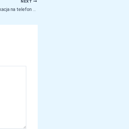
NEXT
Bison Casino – Aplikacja na telefon do rozgrywek hazardowych w Polsce