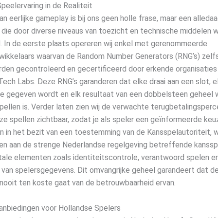
Speelervaring in de Realiteit
n eerlijke gameplay is bij ons geen holle frase, maar een alleda
d die door diverse niveaus van toezicht en technische middelen 
 In de eerste plaats opereren wij enkel met gerenommeerde
wikkelaars waarvan de Random Number Generators (RNG’s) zelfs
rden gecontroleerd en gecertificeerd door erkende organisaties
ech Labs. Deze RNG’s garanderen dat elke draai aan een slot, e
ie gegeven wordt en elk resultaat van een dobbelsteen geheel w
spellen is. Verder laten zien wij de verwachte terugbetalingsper
ze spellen zichtbaar, zodat je als speler een geïnformeerde keu
ijn in het bezit van een toestemming van de Kansspelautoriteit, 
oen aan de strenge Nederlandse regelgeving betreffende kanssp
tale elementen zoals identiteitscontrole, verantwoord spelen e
van spelersgegevens. Dit omvangrijke geheel garandeert dat de
 nooit ten koste gaat van de betrouwbaarheid ervan.
anbiedingen voor Hollandse Spelers