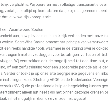
ttelijk verplicht is. Wij opereren met volledige transparantie ove
ng, zodat je er altijd op kunt staten dat je bij een gerenommeerd
 dat jouw welzijn voorop stelt.
 aan Verantwoord Spelen
enheid aan jouw plezier is onlosmakelijk verbonden met onze in
en welzijn. ScaraWins Casino omarmt het principe van verantwoor
edt een reeks handige tools waarmee je de sturing over je gokge
unt eigen limieten vastleggen voor betalingen, verliezen of tijd
ijzigen. Wij verstrekken ook de mogelijkheid tot een time-out, e
ng, of een zelfuitsluiting voor een uitgebreide periode als je de
is. Verder ontdekt je op onze site begrijpelijke gegevens en links
ke instellingen zoals Stichting AGOG en de Nederlandse Verenigi
rzoek (NVvK) die professionele hulp en begeleiding kunnen gev
tertainment alleen nut heeft als het binnen gezonde grenzen blij
aak in het mogelijk maken daarvan zeer nauwgezet.