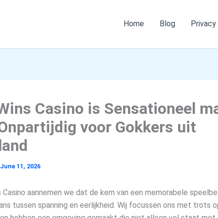
Home
Blog
Privacy
Wins Casino is Sensationeel m
 Onpartijdig voor Gokkers uit
land
June 11, 2026
s Casino aannemen we dat de kern van een memorabele speelbele
lans tussen spanning en eerlijkheid. Wij focussen ons met trots 
 en hebben een omgeving gemaakt die niet alleen vol staat met