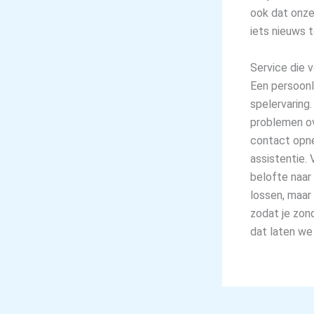
ook dat onze
iets nieuws t
Service die v
Een persoonli
spelervaring
problemen ove
contact opne
assistentie. 
belofte naar
lossen, maar 
zodat je zon
dat laten we 