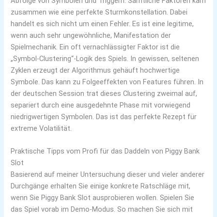
Abfolge von Symbolen und Triggern. Sämtliche Faktoren kam
zusammen wie eine perfekte Sturmkonstellation. Dabei
handelt es sich nicht um einen Fehler. Es ist eine legitime,
wenn auch sehr ungewöhnliche, Manifestation der
Spielmechanik. Ein oft vernachlässigter Faktor ist die
„Symbol-Clustering“-Logik des Spiels. In gewissen, seltenen
Zyklen erzeugt der Algorithmus gehäuft hochwertige
Symbole. Das kann zu Folgeeffekten von Features führen. In
der deutschen Session trat dieses Clustering zweimal auf,
separiert durch eine ausgedehnte Phase mit vorwiegend
niedrigwertigen Symbolen. Das ist das perfekte Rezept für
extreme Volatilität.
Praktische Tipps vom Profi für das Daddeln von Piggy Bank
Slot
Basierend auf meiner Untersuchung dieser und vieler anderer
Durchgänge erhalten Sie einige konkrete Ratschläge mit,
wenn Sie Piggy Bank Slot ausprobieren wollen. Spielen Sie
das Spiel vorab im Demo-Modus. So machen Sie sich mit