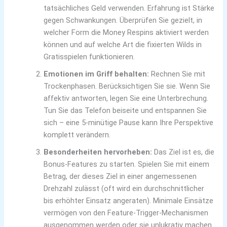
tatsächliches Geld verwenden. Erfahrung ist Stärke
gegen Schwankungen. Überprüfen Sie gezielt, in
welcher Form die Money Respins aktiviert werden
können und auf welche Art die fixierten Wilds in
Gratisspielen funktionieren.
Emotionen im Griff behalten:
Rechnen Sie mit
Trockenphasen. Berücksichtigen Sie sie. Wenn Sie
affektiv antworten, legen Sie eine Unterbrechung.
Tun Sie das Telefon beiseite und entspannen Sie
sich – eine 5-minütige Pause kann Ihre Perspektive
komplett verändern.
Besonderheiten hervorheben:
Das Ziel ist es, die
Bonus-Features zu starten. Spielen Sie mit einem
Betrag, der dieses Ziel in einer angemessenen
Drehzahl zulässt (oft wird ein durchschnittlicher
bis erhöhter Einsatz angeraten). Minimale Einsätze
vermögen von den Feature-Trigger-Mechanismen
ausgenommen werden oder sie unlukrativ machen.