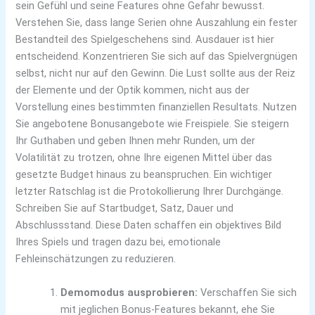
sein Gefühl und seine Features ohne Gefahr bewusst.
Verstehen Sie, dass lange Serien ohne Auszahlung ein fester
Bestandteil des Spielgeschehens sind. Ausdauer ist hier
entscheidend. Konzentrieren Sie sich auf das Spielvergnügen
selbst, nicht nur auf den Gewinn. Die Lust sollte aus der Reiz
der Elemente und der Optik kommen, nicht aus der
Vorstellung eines bestimmten finanziellen Resultats. Nutzen
Sie angebotene Bonusangebote wie Freispiele. Sie steigern
Ihr Guthaben und geben Ihnen mehr Runden, um der
Volatilität zu trotzen, ohne Ihre eigenen Mittel über das
gesetzte Budget hinaus zu beanspruchen. Ein wichtiger
letzter Ratschlag ist die Protokollierung Ihrer Durchgänge.
Schreiben Sie auf Startbudget, Satz, Dauer und
Abschlussstand. Diese Daten schaffen ein objektives Bild
Ihres Spiels und tragen dazu bei, emotionale
Fehleinschätzungen zu reduzieren.
Demomodus ausprobieren:
Verschaffen Sie sich
mit jeglichen Bonus-Features bekannt, ehe Sie