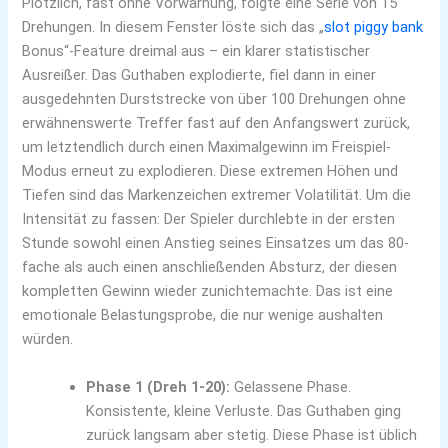
Plötzlich, fast ohne Vorwarnung, folgte eine Serie von 15
Drehungen. In diesem Fenster löste sich das „
slot piggy bank
Bonus“-Feature dreimal aus – ein klarer statistischer
Ausreißer. Das Guthaben explodierte, fiel dann in einer
ausgedehnten Durststrecke von über 100 Drehungen ohne
erwähnenswerte Treffer fast auf den Anfangswert zurück,
um letztendlich durch einen Maximalgewinn im Freispiel-
Modus erneut zu explodieren. Diese extremen Höhen und
Tiefen sind das Markenzeichen extremer Volatilität. Um die
Intensität zu fassen: Der Spieler durchlebte in der ersten
Stunde sowohl einen Anstieg seines Einsatzes um das 80-
fache als auch einen anschließenden Absturz, der diesen
kompletten Gewinn wieder zunichtemachte. Das ist eine
emotionale Belastungsprobe, die nur wenige aushalten
würden.
Phase 1 (Dreh 1-20):
Gelassene Phase.
Konsistente, kleine Verluste. Das Guthaben ging
zurück langsam aber stetig. Diese Phase ist üblich