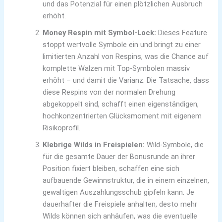
und das Potenzial für einen plötzlichen Ausbruch
erhöht.
Money Respin mit Symbol-Lock:
Dieses Feature
stoppt wertvolle Symbole ein und bringt zu einer
limitierten Anzahl von Respins, was die Chance auf
komplette Walzen mit Top-Symbolen massiv
erhöht – und damit die Varianz. Die Tatsache, dass
diese Respins von der normalen Drehung
abgekoppelt sind, schafft einen eigenständigen,
hochkonzentrierten Glücksmoment mit eigenem
Risikoprofil.
Klebrige Wilds in Freispielen:
Wild-Symbole, die
für die gesamte Dauer der Bonusrunde an ihrer
Position fixiert bleiben, schaffen eine sich
aufbauende Gewinnstruktur, die in einem einzelnen,
gewaltigen Auszahlungsschub gipfeln kann. Je
dauerhafter die Freispiele anhalten, desto mehr
Wilds können sich anhäufen, was die eventuelle