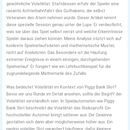
gewöhnliche Volatilität. Stattdessen erfuhr der Spieler eine
rasante Achterbahnfahrt des Guthabens, die selbst
Veteranen den Atem nehmen würde. Dieser Artikel nimmt
diese spezielle Session genau unter die Lupe. Er verdeutlicht,
was sie über das Spiel selbst verrät und welche Erkenntnisse
Spieler daraus ziehen können. Meine Analyse stützt sich auf
konkrete Spielverlaufsdaten und mathematische Muster,
nicht auf Anekdoten. Das Besondere ist die Häufung
extremer Ereignisse in einem einzigen, durchgehenden
Spielverlauf. Er fungiert wie ein Lehrbuchbeispiel für die
zugrundeliegende Mathematik des Zufalls.
Was bedeutet Volatilität im Kontext von Piggy Bank Slot?
Bevor wir uns Runde im Detail ansehen, sollte der Begriff der
Volatilität verständlich sein. In Spielautomaten wie Piggy
Bank Slot beschreibt die Volatilität das Risikoprofil. Ein
hochvolatiler Automat bringt seltener aus. Die Gewinne
gestalten sich dann aber möglicherweise höher aus. Ein
niedrig volatiler Slot garantiert häufigere, dafür kleinere