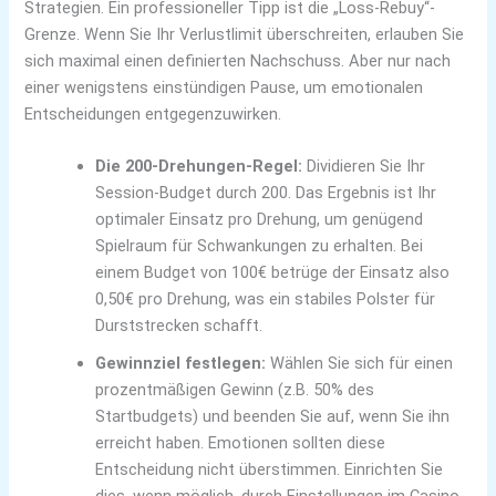
Strategien. Ein professioneller Tipp ist die „Loss-Rebuy“-
Grenze. Wenn Sie Ihr Verlustlimit überschreiten, erlauben Sie
sich maximal einen definierten Nachschuss. Aber nur nach
einer wenigstens einstündigen Pause, um emotionalen
Entscheidungen entgegenzuwirken.
Die 200-Drehungen-Regel:
Dividieren Sie Ihr
Session-Budget durch 200. Das Ergebnis ist Ihr
optimaler Einsatz pro Drehung, um genügend
Spielraum für Schwankungen zu erhalten. Bei
einem Budget von 100€ betrüge der Einsatz also
0,50€ pro Drehung, was ein stabiles Polster für
Durststrecken schafft.
Gewinnziel festlegen:
Wählen Sie sich für einen
prozentmäßigen Gewinn (z.B. 50% des
Startbudgets) und beenden Sie auf, wenn Sie ihn
erreicht haben. Emotionen sollten diese
Entscheidung nicht überstimmen. Einrichten Sie
dies, wenn möglich, durch Einstellungen im Casino-