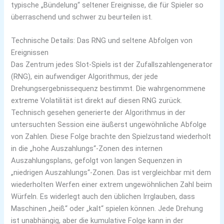
typische „Bündelung“ seltener Ereignisse, die für Spieler so
überraschend und schwer zu beurteilen ist.
Technische Details: Das RNG und seltene Abfolgen von
Ereignissen
Das Zentrum jedes Slot-Spiels ist der Zufallszahlengenerator
(RNG), ein aufwendiger Algorithmus, der jede
Drehungsergebnissequenz bestimmt. Die wahrgenommene
extreme Volatilität ist direkt auf diesen RNG zurück.
Technisch gesehen generierte der Algorithmus in der
untersuchten Session eine äußerst ungewöhnliche Abfolge
von Zahlen. Diese Folge brachte den Spielzustand wiederholt
in die „hohe Auszahlungs“-Zonen des internen
Auszahlungsplans, gefolgt von langen Sequenzen in
„niedrigen Auszahlungs“-Zonen. Das ist vergleichbar mit dem
wiederholten Werfen einer extrem ungewöhnlichen Zahl beim
Würfeln. Es widerlegt auch den üblichen Irrglauben, dass
Maschinen „heiß“ oder „kalt“ spielen können. Jede Drehung
ist unabhängig, aber die kumulative Folge kann in der