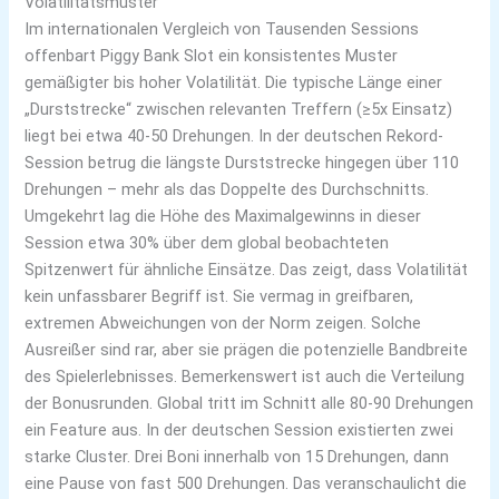
Volatilitätsmuster
Im internationalen Vergleich von Tausenden Sessions
offenbart Piggy Bank Slot ein konsistentes Muster
gemäßigter bis hoher Volatilität. Die typische Länge einer
„Durststrecke“ zwischen relevanten Treffern (≥5x Einsatz)
liegt bei etwa 40-50 Drehungen. In der deutschen Rekord-
Session betrug die längste Durststrecke hingegen über 110
Drehungen – mehr als das Doppelte des Durchschnitts.
Umgekehrt lag die Höhe des Maximalgewinns in dieser
Session etwa 30% über dem global beobachteten
Spitzenwert für ähnliche Einsätze. Das zeigt, dass Volatilität
kein unfassbarer Begriff ist. Sie vermag in greifbaren,
extremen Abweichungen von der Norm zeigen. Solche
Ausreißer sind rar, aber sie prägen die potenzielle Bandbreite
des Spielerlebnisses. Bemerkenswert ist auch die Verteilung
der Bonusrunden. Global tritt im Schnitt alle 80-90 Drehungen
ein Feature aus. In der deutschen Session existierten zwei
starke Cluster. Drei Boni innerhalb von 15 Drehungen, dann
eine Pause von fast 500 Drehungen. Das veranschaulicht die