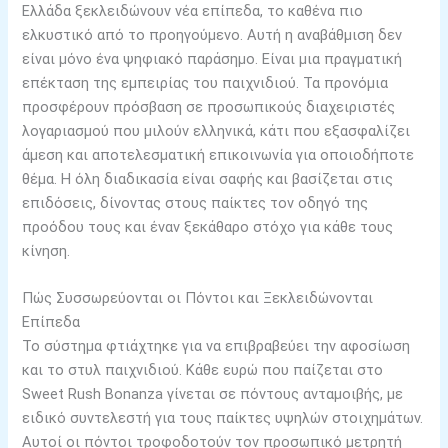
Ελλάδα ξεκλειδώνουν νέα επίπεδα, το καθένα πιο
ελκυστικό από το προηγούμενο. Αυτή η αναβάθμιση δεν
είναι μόνο ένα ψηφιακό παράσημο. Είναι μια πραγματική
επέκταση της εμπειρίας του παιχνιδιού. Τα προνόμια
προσφέρουν πρόσβαση σε προσωπικούς διαχειριστές
λογαριασμού που μιλούν ελληνικά, κάτι που εξασφαλίζει
άμεση και αποτελεσματική επικοινωνία για οποιοδήποτε
θέμα. Η όλη διαδικασία είναι σαφής και βασίζεται στις
επιδόσεις, δίνοντας στους παίκτες τον οδηγό της
προόδου τους και έναν ξεκάθαρο στόχο για κάθε τους
κίνηση.
Πώς Συσσωρεύονται οι Πόντοι και Ξεκλειδώνονται
Επίπεδα
Το σύστημα φτιάχτηκε για να επιβραβεύει την αφοσίωση
και το στυλ παιχνιδιού. Κάθε ευρώ που παίζεται στο
Sweet Rush Bonanza γίνεται σε πόντους ανταμοιβής, με
ειδικό συντελεστή για τους παίκτες υψηλών στοιχημάτων.
Αυτοί οι πόντοι τροφοδοτούν τον προσωπικό μετρητή