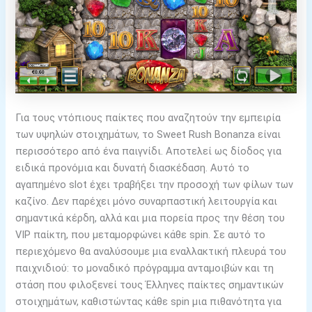
Για τους ντόπιους παίκτες που αναζητούν την εμπειρία
των υψηλών στοιχημάτων, το Sweet Rush Bonanza είναι
περισσότερο από ένα παιγνίδι. Αποτελεί ως δίοδος για
ειδικά προνόμια και δυνατή διασκέδαση. Αυτό το
αγαπημένο slot έχει τραβήξει την προσοχή των φίλων των
καζίνο. Δεν παρέχει μόνο συναρπαστική λειτουργία και
σημαντικά κέρδη, αλλά και μια πορεία προς την θέση του
VIP παίκτη, που μεταμορφώνει κάθε spin. Σε αυτό το
περιεχόμενο θα αναλύσουμε μια εναλλακτική πλευρά του
παιχνιδιού: το μοναδικό πρόγραμμα ανταμοιβών και τη
στάση που φιλοξενεί τους Έλληνες παίκτες σημαντικών
στοιχημάτων, καθιστώντας κάθε spin μια πιθανότητα για