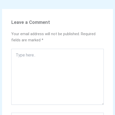
Leave a Comment
Your email address will not be published.
Required
fields are marked
*
Type
here..