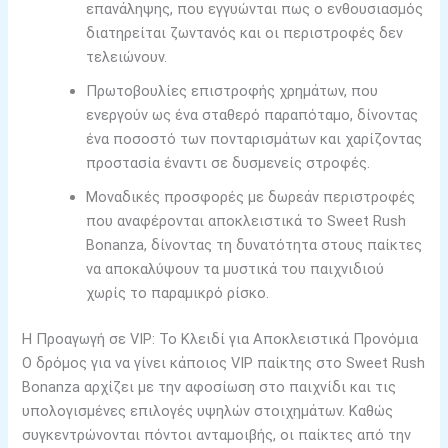
επανάληψης, που εγγυώνται πως ο ενθουσιασμός
διατηρείται ζωντανός και οι περιστροφές δεν
τελειώνουν.
Πρωτοβουλίες επιστροφής χρημάτων, που
ενεργούν ως ένα σταθερό παραπόταμο, δίνοντας
ένα ποσοστό των πονταρισμάτων και χαρίζοντας
προστασία έναντι σε δυσμενείς στροφές.
Μοναδικές προσφορές με δωρεάν περιστροφές
που αναφέρονται αποκλειστικά το Sweet Rush
Bonanza, δίνοντας τη δυνατότητα στους παίκτες
να αποκαλύψουν τα μυστικά του παιχνιδιού
χωρίς το παραμικρό ρίσκο.
Η Προαγωγή σε VIP: Το Κλειδί για Αποκλειστικά Προνόμια
Ο δρόμος για να γίνει κάποιος VIP παίκτης στο Sweet Rush
Bonanza αρχίζει με την αφοσίωση στο παιχνίδι και τις
υπολογισμένες επιλογές υψηλών στοιχημάτων. Καθώς
συγκεντρώνονται πόντοι ανταμοιβής, οι παίκτες από την