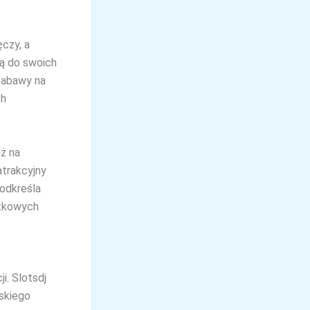
ęczy, a
ją do swoich
 zabawy na
ch
ż na
atrakcyjny
podkreśla
ątkowych
i. Slotsdj
skiego