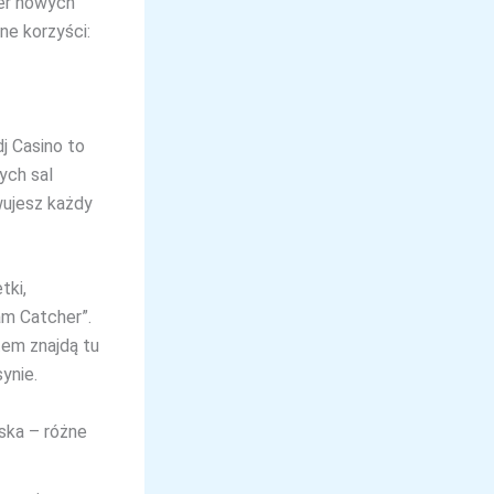
ier nowych
ne korzyści:
j Casino to
ych sal
wujesz każdy
tki,
am Catcher”.
tem znajdą tu
ynie.
ska – różne