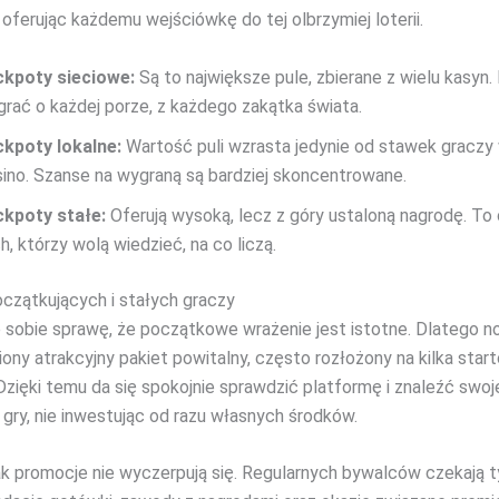
 oferując każdemu wejściówkę do tej olbrzymiej loterii.
ckpoty sieciowe:
Są to największe pule, zbierane z wielu kasyn.
rać o każdej porze, z każdego zakątka świata.
ckpoty lokalne:
Wartość puli wzrasta jedynie od stawek graczy 
ino. Szanse na wygraną są bardziej skoncentrowane.
ckpoty stałe:
Oferują wysoką, lecz z góry ustaloną nagrodę. To 
h, którzy wolą wiedzieć, na co liczą.
oczątkujących i stałych graczy
 sobie sprawę, że początkowe wrażenie jest istotne. Dlatego n
ony atrakcyjny pakiet powitalny, często rozłożony na kilka sta
zięki temu da się spokojnie sprawdzić platformę i znaleźć swoj
gry, nie inwestując od razu własnych środków.
k promocje nie wyczerpują się. Regularnych bywalców czekają 