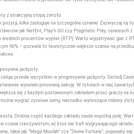
oty z atrakcyjną stopą zwrotu
 pozycji, kilka zasługuje na szczególne uznanie. Zazwyczaj są t
stawców jak NetEnt, Play’n GO czy Pragmatic Play, cenionych z
 średnich procentów wypłat (RTP). Warto wypatrywać gier z R
cym 96% – pozwala to teoretycznie większe szanse na przedłuż
sukces.
gresywne jackpoty
 celuje przede wszystkim w progresywne jackpoty. Slotsdj Casi
 starannie wyselekcjonowaną sekcję. W tytułach w niej zawartyc
iększa się z każdym postawionym zakładem przez graczy na św
można wygrać życiowe sumy, nierzadko wynoszące miliony złot
prosta. Drobna część każdego zakładu zasila wspólną pulę. War
 w czasie rzeczywistym, aż ktoś nie trafi wygrywającego układu
ne, takie jak “Mega Moolah” czy “Divine Fortune”, pojawiały się 