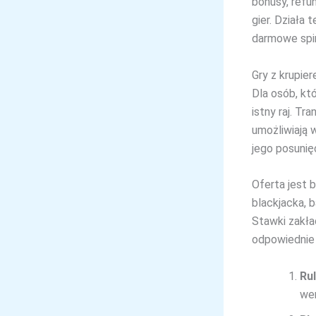
bonusy, refu
gier. Działa 
darmowe spin
Gry z krupi
Dla osób, kt
istny raj. Tr
umożliwiają 
jego posunię
Oferta jest 
blackjacka, 
Stawki zakła
odpowiednie 
Ru
wer