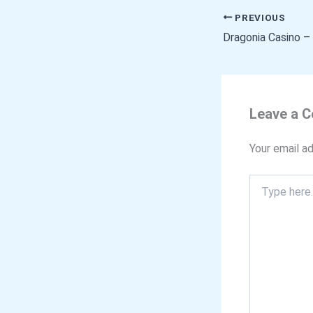
PREVIOUS
Leave a 
Your email ad
Type
here..