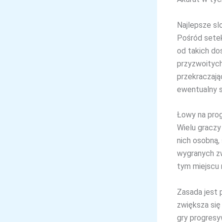
Najlepsze sl
Pośród setek
od takich do
przyzwoitych
przekraczają
ewentualny 
Łowy na pro
Wielu graczy
nich osobną,
wygranych zw
tym miejscu 
Zasada jest 
zwiększa się
gry progresyw