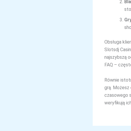
Bl
sto
Gr
sh
Obsługa klie
Slotsdj Casi
najszybszą o
FAQ – często
Równie istot
grą. Możesz 
czasowego s
weryfikują i