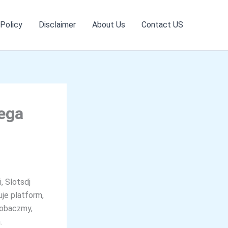
 Policy
Disclaimer
About Us
Contact US
ega
, Slotsdj
uje platform,
Zobaczmy,
.