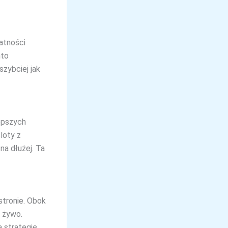
atności
nto
szybciej jak
lepszych
loty z
na dłużej. Ta
stronie. Obok
 żywo.
 strategię.