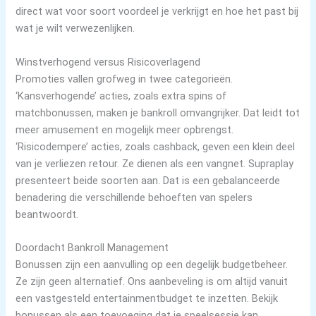
direct wat voor soort voordeel je verkrijgt en hoe het past bij
wat je wilt verwezenlijken.
Winstverhogend versus Risicoverlagend
Promoties vallen grofweg in twee categorieën.
‘Kansverhogende’ acties, zoals extra spins of
matchbonussen, maken je bankroll omvangrijker. Dat leidt tot
meer amusement en mogelijk meer opbrengst.
‘Risicodempere’ acties, zoals cashback, geven een klein deel
van je verliezen retour. Ze dienen als een vangnet. Supraplay
presenteert beide soorten aan. Dat is een gebalanceerde
benadering die verschillende behoeften van spelers
beantwoordt.
Doordacht Bankroll Management
Bonussen zijn een aanvulling op een degelijk budgetbeheer.
Ze zijn geen alternatief. Ons aanbeveling is om altijd vanuit
een vastgesteld entertainmentbudget te inzetten. Bekijk
bonussen als een toevoeging dat je speelsessie kan