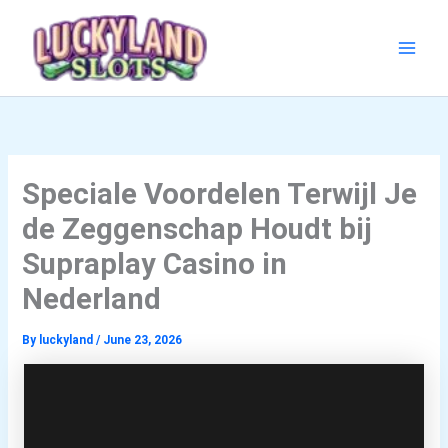
Skip
to
content
Speciale Voordelen Terwijl Je
de Zeggenschap Houdt bij
Supraplay Casino in
Nederland
By
luckyland
/
June 23, 2026