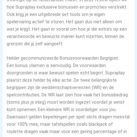
hoe Supraplay exclusieve bonussen en promoties verstrekt.
Ook krijg je een uitgebreide set tools om je eigen
spelervaring actief te sturen. Het gaat dus niet alleen om
wat je krijgt. Het gaat er vooral om hoe je die extra’s op een
verantwoorde en bewuste manier kunt inzetten, binnen de
grenzen die jij zelf aangeeft.
Helder gecommuniceerde Bonusvoorwaarden Begrijpen
Een bonus claimen is eenvoudig. De voorwaarden
doorgronden is waar bewust spelen echt begint. Supraplay
plaatst deze helder bij elke actie. De twee belangrijkste
begrippen zijn de weddenschapsvereisten (WR) en de
spelcontributies. De WR laat zien hoe vaak het bonusbedrag
(soms plus je inleg) moet worden ingezet voordat je winst
kunt opnemen. Een kleinere WR is voordeliger voor jou.
Daarnaast gelden beperkingen per spel: slots dragen meestal
voor 100% mee, maar tafelspellen zoals blackjack of
roulette dragen vaak maar voor een gering percentage of in