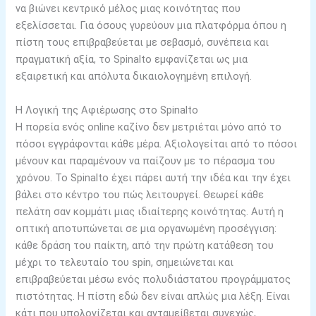
να βιώνει κεντρικό μέλος μιας κοινότητας που
εξελίσσεται. Για όσους γυρεύουν μια πλατφόρμα όπου η
πίστη τους επιβραβεύεται με σεβασμό, συνέπεια και
πραγματική αξία, το Spinalto εμφανίζεται ως μια
εξαιρετική και απόλυτα δικαιολογημένη επιλογή.
Η Λογική της Αφιέρωσης στο Spinalto
Η πορεία ενός online καζίνο δεν μετριέται μόνο από το
πόσοι εγγράφονται κάθε μέρα. Αξιολογείται από το πόσοι
μένουν και παραμένουν να παίζουν με το πέρασμα του
χρόνου. Το Spinalto έχει πάρει αυτή την ιδέα και την έχει
βάλει στο κέντρο του πώς λειτουργεί. Θεωρεί κάθε
πελάτη σαν κομμάτι μιας ιδιαίτερης κοινότητας. Αυτή η
οπτική αποτυπώνεται σε μια οργανωμένη προσέγγιση:
κάθε δράση του παίκτη, από την πρώτη κατάθεση του
μέχρι το τελευταίο του spin, σημειώνεται και
επιβραβεύεται μέσω ενός πολυδιάστατου προγράμματος
πιστότητας. Η πίστη εδώ δεν είναι απλώς μια λέξη. Είναι
κάτι που υπολογίζεται και ανταμείβεται συνεχώς,