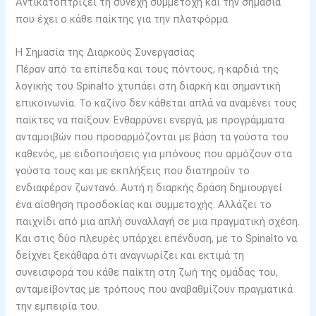
Αντικατοπτρίζει τη συνεχή συμμετοχή και την σημασία
που έχει ο κάθε παίκτης για την πλατφόρμα.
Η Σημασία της Διαρκούς Συνεργασίας
Πέραν από τα επίπεδα και τους πόντους, η καρδιά της
λογικής του Spinalto χτυπάει στη διαρκή και σημαντική
επικοινωνία. Το καζίνο δεν κάθεται απλά να αναμένει τους
παίκτες να παίξουν. Ενθαρρύνει ενεργά, με προγράμματα
ανταμοιβών που προσαρμόζονται με βάση τα γούστα του
καθενός, με ειδοποιήσεις για μπόνους που αρμόζουν στα
γούστα τους και με εκπλήξεις που διατηρούν το
ενδιαφέρον ζωντανό. Αυτή η διαρκής δράση δημιουργεί
ένα αίσθηση προσδοκίας και συμμετοχής. Αλλάζει το
παιχνίδι από μια απλή συναλλαγή σε μια πραγματική σχέση.
Και στις δύο πλευρές υπάρχει επένδυση, με το Spinalto να
δείχνει ξεκάθαρα ότι αναγνωρίζει και εκτιμά τη
συνεισφορά του κάθε παίκτη στη ζωή της ομάδας του,
ανταμείβοντας με τρόπους που αναβαθμίζουν πραγματικά
την εμπειρία του.