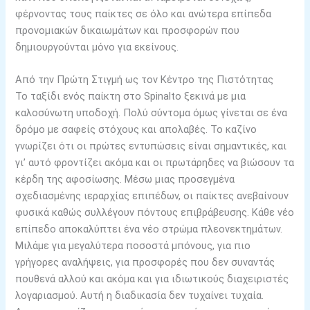
φέρνοντας τους παίκτες σε όλο και ανώτερα επίπεδα
προνομιακών δικαιωμάτων και προσφορών που
δημιουργούνται μόνο για εκείνους.
Από την Πρώτη Στιγμή ως τον Κέντρο της Πιστότητας
Το ταξίδι ενός παίκτη στο Spinalto ξεκινά με μια
καλοσύνωτη υποδοχή. Πολύ σύντομα όμως γίνεται σε ένα
δρόμο με σαφείς στόχους και απολαβές. Το καζίνο
γνωρίζει ότι οι πρώτες εντυπώσεις είναι σημαντικές, και
γι’ αυτό φροντίζει ακόμα και οι πρωτάρηδες να βιώσουν τα
κέρδη της αφοσίωσης. Μέσω μιας προσεγμένα
σχεδιασμένης ιεραρχίας επιπέδων, οι παίκτες ανεβαίνουν
φυσικά καθώς συλλέγουν πόντους επιβράβευσης. Κάθε νέο
επίπεδο αποκαλύπτει ένα νέο στρώμα πλεονεκτημάτων.
Μιλάμε για μεγαλύτερα ποσοστά μπόνους, για πιο
γρήγορες αναλήψεις, για προσφορές που δεν συναντάς
πουθενά αλλού και ακόμα και για ιδιωτικούς διαχειριστές
λογαριασμού. Αυτή η διαδικασία δεν τυχαίνει τυχαία.