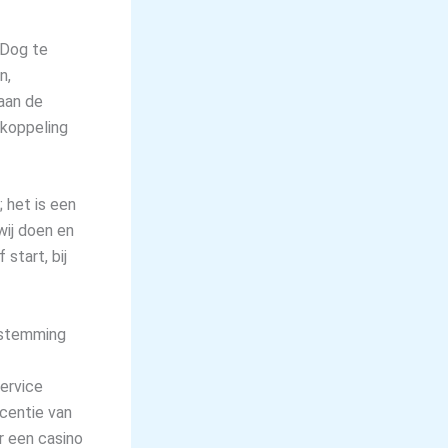
nDog te
n,
 aan de
 koppeling
; het is een
wij doen en
start, bij
estemming
ervice
icentie van
r een casino