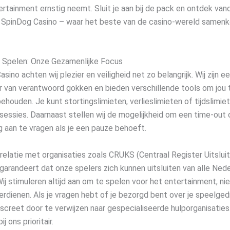
ertainment ernstig neemt. Sluit je aan bij de pack en ontdek va
j SpinDog Casino – waar het beste van de casino-wereld samen
 Spelen: Onze Gezamenlijke Focus
asino achten wij plezier en veiligheid net zo belangrijk. Wij zijn e
r van verantwoord gokken en bieden verschillende tools om jou 
ehouden. Je kunt stortingslimieten, verlieslimieten of tijdslimi
lsessies. Daarnaast stellen wij de mogelijkheid om een time-out 
ng aan te vragen als je een pauze behoeft.
relatie met organisaties zoals CRUKS (Centraal Register Uitsluit
garandeert dat onze spelers zich kunnen uitsluiten van alle Ned
ij stimuleren altijd aan om te spelen voor het entertainment, nie
rdienen. Als je vragen hebt of je bezorgd bent over je speelgedr
discreet door te verwijzen naar gespecialiseerde hulporganisatie
bij ons prioritair.