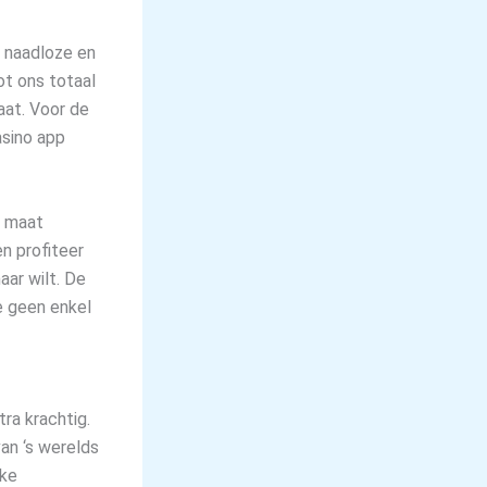
n naadloze en
ot ons totaal
aat. Voor de
asino app
p maat
n profiteer
ar wilt. De
e geen enkel
tra krachtig.
an ‘s werelds
eke