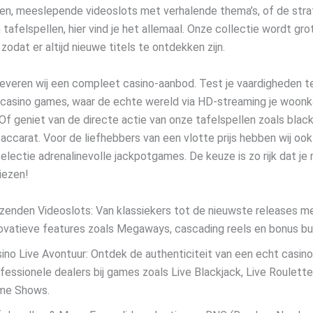
en, meeslepende videoslots met verhalende thema’s, of de str
tafelspellen, hier vind je het allemaal. Onze collectie wordt gro
zodat er altijd nieuwe titels te ontdekken zijn.
leveren wij een compleet casino-aanbod. Test je vaardigheden 
ve casino games, waar de echte wereld via HD-streaming je woon
Of geniet van de directe actie van onze tafelspellen zoals black
baccarat. Voor de liefhebbers van een vlotte prijs hebben wij oo
electie adrenalinevolle jackpotgames. De keuze is zo rijk dat je n
iezen!
zenden Videoslots: Van klassiekers tot de nieuwste releases m
ovatieve features zoals Megaways, cascading reels en bonus bu
ino Live Avontuur: Ontdek de authenticiteit van een echt casin
fessionele dealers bij games zoals Live Blackjack, Live Roulette
me Shows.