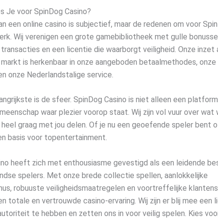
s Je voor SpinDog Casino?
an een online casino is subjectief, maar de redenen om voor Spi
sterk. Wij verenigen een grote gamebibliotheek met gulle bonusse
transacties en een licentie die waarborgt veiligheid. Onze inzet
markt is herkenbaar in onze aangeboden betaalmethodes, onze
 onze Nederlandstalige service.
ngrijkste is de sfeer. SpinDog Casino is niet alleen een platform
meenschap waar plezier voorop staat. Wij zijn vol vuur over wat 
j heel graag met jou delen. Of je nu een geoefende speler bent of 
een basis voor topentertainment.
no heeft zich met enthousiasme gevestigd als een leidende b
ndse spelers. Met onze brede collectie spellen, aanlokkelijke
s, robuuste veiligheidsmaatregelen en voortreffelijke klantens
en totale en vertrouwde casino-ervaring. Wij zijn er blij mee een l
toriteit te hebben en zetten ons in voor veilig spelen. Kies voo