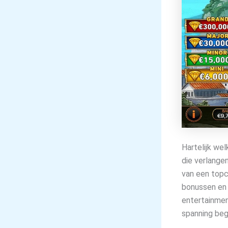
Hartelijk we
die verlange
van een topc
bonussen en e
entertainmen
spanning beg