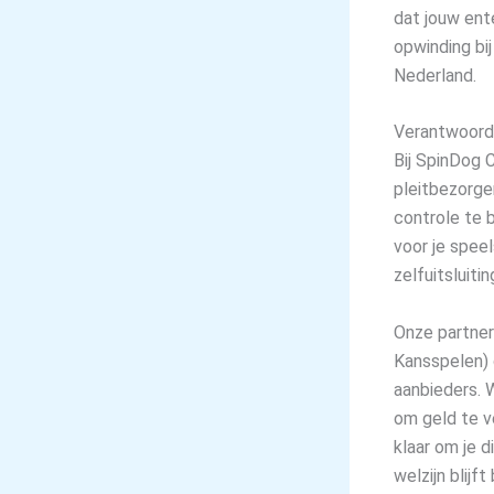
dat jouw ent
opwinding bi
Nederland.
Verantwoord
Bij SpinDog C
pleitbezorge
controle te b
voor je spee
zelfuitsluiti
Onze partner
Kansspelen) 
aanbieders. W
om geld te ve
klaar om je 
welzijn blijft 