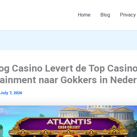
Home
Blog
Privacy
og Casino Levert de Top Casin
tainment naar Gokkers in Neder
July 7, 2026