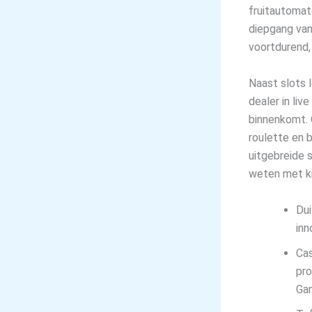
fruitautomat
diepgang van 
voortdurend, 
Naast slots 
dealer in li
binnenkomt. 
roulette en 
uitgebreide s
weten met k
Dui
inn
Cas
pro
Ga