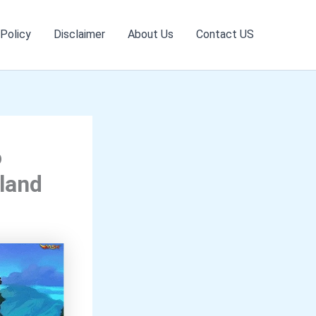
 Policy
Disclaimer
About Us
Contact US
o
land