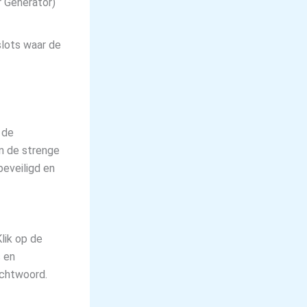
 Generator)
lots waar de
 de
an de strenge
beveiligd en
Klik op de
s en
achtwoord.