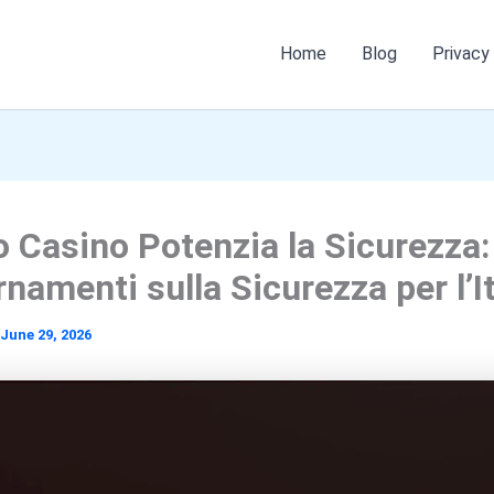
Home
Blog
Privacy
 Casino Potenzia la Sicurezza:
namenti sulla Sicurezza per l’It
June 29, 2026