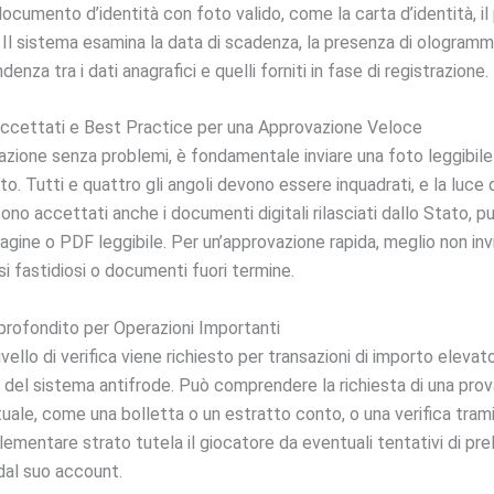
ocumento d’identità con foto valido, come la carta d’identità, i
 Il sistema esamina la data di scadenza, la presenza di ologrammi
denza tra i dati anagrafici e quelli forniti in fase di registrazione.
cettati e Best Practice per una Approvazione Veloce
dazione senza problemi, è fondamentale inviare una foto leggibil
. Tutti e quattro gli angoli devono essere inquadrati, e la luce
Sono accettati anche i documenti digitali rilasciati dallo Stato, p
gine o PDF leggibile. Per un’approvazione rapida, meglio non inv
essi fastidiosi o documenti fuori termine.
profondito per Operazioni Importanti
livello di verifica viene richiesto per transazioni di importo elevat
 del sistema antifrode. Può comprendere la richiesta di una prov
tuale, come una bolletta o un estratto conto, o una verifica tra
mentare strato tutela il giocatore da eventuali tentativi di pre
dal suo account.