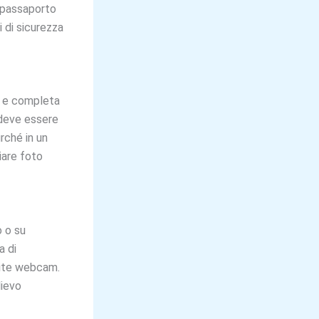
l passaporto
 di sicurezza
e e completa
 deve essere
urché in un
iare foto
o o su
a di
mite webcam.
lievo