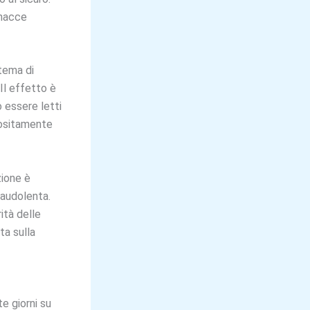
inacce
tema di
Il effetto è
o essere letti
positamente
zione è
raudolenta.
ità delle
ta sulla
e giorni su