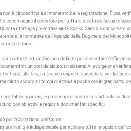
e non è circoscritta a al momento della registrazione. È una verif
che accompagna il giocatore per tutta la durata della sua relazio
 Questa strategia preventiva aiuta Spinko Casino a conservare 
derente alle normative dell’Agenzia delle Dogane e dei Monopoli
ontrollo italiano.
 stato strutturato in fasi ben definite per aumentare l’efficienza
ocumenti via un portale sicuro; un sistema AI svolge una verifica 
’autenticità; alla fine, un tecnico esperto concede la validazione u
a misto accorcia i tempi di attesa a poche ore in gran parte dei
 a a fabbisogni vari, la procedura di controllo si articola su due li
iascuno con obiettivi e requisiti documentari specifici.
ase per l’Abilitazione dell’Conto
inare livello è indispensabile per attivare tutte le opzioni dell’a