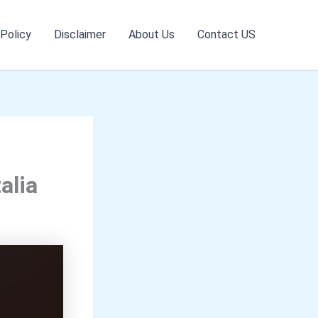
 Policy
Disclaimer
About Us
Contact US
alia