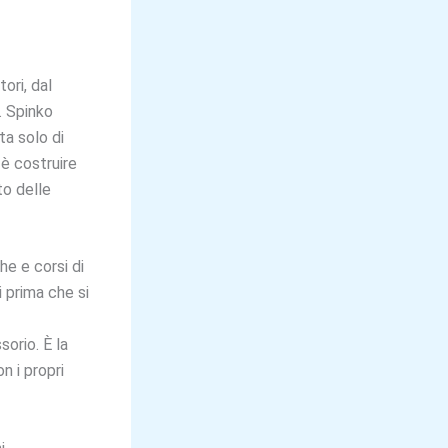
tori, dal
. Spinko
ta solo di
 è costruire
to delle
he e corsi di
 prima che si
orio. È la
n i propri