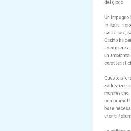
del gioco.
Un Impegno Po
In Italia, il 
canto loro, s
Casino ha pe
adempiere a l
un ambiente 
caratteristic
Questo sforzo
addestramento
manifestino.
comprometter
base necessar
utenti italiani