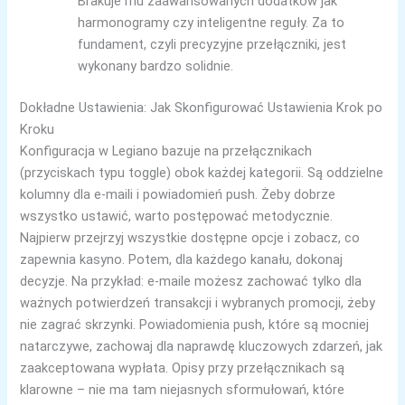
Brakuje mu zaawansowanych dodatków jak
harmonogramy czy inteligentne reguły. Za to
fundament, czyli precyzyjne przełączniki, jest
wykonany bardzo solidnie.
Dokładne Ustawienia: Jak Skonfigurować Ustawienia Krok po
Kroku
Konfiguracja w Legiano bazuje na przełącznikach
(przyciskach typu toggle) obok każdej kategorii. Są oddzielne
kolumny dla e-maili i powiadomień push. Żeby dobrze
wszystko ustawić, warto postępować metodycznie.
Najpierw przejrzyj wszystkie dostępne opcje i zobacz, co
zapewnia kasyno. Potem, dla każdego kanału, dokonaj
decyzje. Na przykład: e-maile możesz zachować tylko dla
ważnych potwierdzeń transakcji i wybranych promocji, żeby
nie zagrać skrzynki. Powiadomienia push, które są mocniej
natarczywe, zachowaj dla naprawdę kluczowych zdarzeń, jak
zaakceptowana wypłata. Opisy przy przełącznikach są
klarowne – nie ma tam niejasnych sformułowań, które