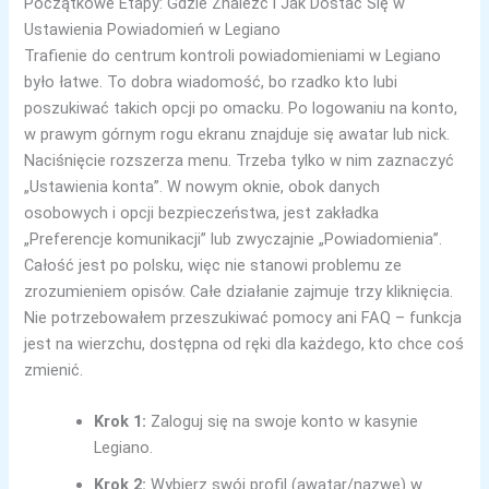
Początkowe Etapy: Gdzie Znaleźć i Jak Dostać Się w
Ustawienia Powiadomień w Legiano
Trafienie do centrum kontroli powiadomieniami w Legiano
było łatwe. To dobra wiadomość, bo rzadko kto lubi
poszukiwać takich opcji po omacku. Po logowaniu na konto,
w prawym górnym rogu ekranu znajduje się awatar lub nick.
Naciśnięcie rozszerza menu. Trzeba tylko w nim zaznaczyć
„Ustawienia konta”. W nowym oknie, obok danych
osobowych i opcji bezpieczeństwa, jest zakładka
„Preferencje komunikacji” lub zwyczajnie „Powiadomienia”.
Całość jest po polsku, więc nie stanowi problemu ze
zrozumieniem opisów. Całe działanie zajmuje trzy kliknięcia.
Nie potrzebowałem przeszukiwać pomocy ani FAQ – funkcja
jest na wierzchu, dostępna od ręki dla każdego, kto chce coś
zmienić.
Krok 1:
Zaloguj się na swoje konto w kasynie
Legiano.
Krok 2:
Wybierz swój profil (awatar/nazwę) w