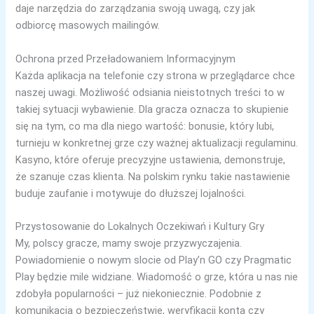
daje narzędzia do zarządzania swoją uwagą, czy jak
odbiorcę masowych mailingów.
Ochrona przed Przeładowaniem Informacyjnym
Każda aplikacja na telefonie czy strona w przeglądarce chce
naszej uwagi. Możliwość odsiania nieistotnych treści to w
takiej sytuacji wybawienie. Dla gracza oznacza to skupienie
się na tym, co ma dla niego wartość: bonusie, który lubi,
turnieju w konkretnej grze czy ważnej aktualizacji regulaminu.
Kasyno, które oferuje precyzyjne ustawienia, demonstruje,
że szanuje czas klienta. Na polskim rynku takie nastawienie
buduje zaufanie i motywuje do dłuższej lojalności.
Przystosowanie do Lokalnych Oczekiwań i Kultury Gry
My, polscy gracze, mamy swoje przyzwyczajenia.
Powiadomienie o nowym slocie od Play’n GO czy Pragmatic
Play będzie mile widziane. Wiadomość o grze, która u nas nie
zdobyła popularności – już niekoniecznie. Podobnie z
komunikacją o bezpieczeństwie, weryfikacji konta czy