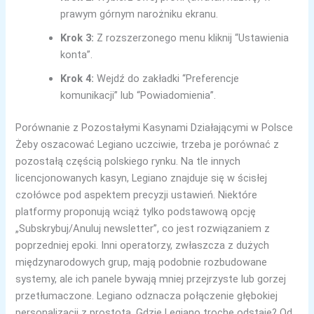
prawym górnym narożniku ekranu.
Krok 3:
Z rozszerzonego menu kliknij “Ustawienia
konta”.
Krok 4:
Wejdź do zakładki “Preferencje
komunikacji” lub “Powiadomienia”.
Porównanie z Pozostałymi Kasynami Działającymi w Polsce
Żeby oszacować Legiano uczciwie, trzeba je porównać z
pozostałą częścią polskiego rynku. Na tle innych
licencjonowanych kasyn, Legiano znajduje się w ścisłej
czołówce pod aspektem precyzji ustawień. Niektóre
platformy proponują wciąż tylko podstawową opcję
„Subskrybuj/Anuluj newsletter”, co jest rozwiązaniem z
poprzedniej epoki. Inni operatorzy, zwłaszcza z dużych
międzynarodowych grup, mają podobnie rozbudowane
systemy, ale ich panele bywają mniej przejrzyste lub gorzej
przetłumaczone. Legiano odznacza połączenie głębokiej
personalizacji z prostotą. Gdzie Legiano trochę odstaje? Od