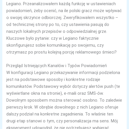
Legiano. Przeanalizowałem każdą funkcję w ustawieniach
powiadomień, żeby ocenić, na ile polski gracz może wpływać
o swojej skrzynce odbiorczej. Zweryfikowałem wszystko –
od technicznej strony po to, czy ustawienia pasują do
naszych lokalnych przepisów o odpowiedzialnej grze.
Kluczowe było pytanie: czy w Legiano faktycznie
skonfigurujesz sobie komunikację po swojemu, czy
otrzymasz po prostu kolejną porcję reklamowego śmieci?
Przegląd Istniejących Kanałów i Typów Powiadomień
W konfiguracji Legiano przekazywanie informacji podzielona
jest na podstawowe sposoby i konkretne rodzaje
komunikatów. Podstawowy wybór dotyczy alertów push (te
wyświetlane okna na stronie), e-maili oraz SMS-ów.
Dowolnym sposobem można sterować osobno. To zaledwie
pierwszy krok. W obrębie dowolnego z nich Legiano oferuje
dalszy podział na konkretne zagadnienia. To właśnie ten
drugi etap stanowi o tym, czy personalizacja ma sens. Mój
eksperyment udowodnił, że nie potrzebujesz wybierać