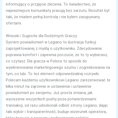
informujący o przyjęcie zlecenia. To świadectwo, że
najważniejsze komunikaty pracują bez zarzutu. Rezultat był
taki, że miałem pełną kontrolę i nie byłem zasypywany
ofertami.
Wnioski i Sugestie dla Rodzimych Graczy
System powiadomień w Legiano to ilustracja funkcji
zaprojektowanej z myślą o użytkowniku. Zdecydowanie
poprawia komfort i zapewnia poczucie, że to ty wybierasz,
co czytasz. Dla gracza w Polsce to sposób do
wyeliminowania marketingowego szumu i zogniskowania na
tym, co lubi. To też element odpowiedzialnej rozrywki.
Polecam każdemu użytkownikowi Legiano zarezerwować te
kilka minut na zajrzenie w ustawienia i ustawienie
powiadomień po swojemu. Już prosta zmiana, jak
wyciszenie wszystkich pushy poza potwierdzeniami
transakcji, od razu udoskonali odbiór strony. Legiano, dając
taki wybór i transparentność, buduje wizerunek operatora,
który liczy się z czasem i preferencjami polskiej