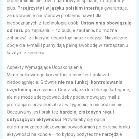
uruchomieniu alertów o darmowych spinach, to ogromny
plus.
Przejrzysty i w języku polskim interfejs
gwarantuje,
że ustawienie nie stanowi problemu nawet dla
nieobeznanych z technologią osób.
Ustawienia obowiązują
od razu
po zapisaniu – to buduje zaufanie, bo można
zobaczyć, że kasyno respektuje nasze decyzje. Niezależne
opcje dla e-maili i pushy dają pełną swobodę w zarządzaniu
każdym z kanałów.
Aspekty Wymagające Udoskonalenia
Mimo całkowitego korzystnej oceny, test pokazał
niedociągnięcia. Głównie
nie ma funkcji kontrolowania
częstością
przesyłania. Gracz włącza lub blokuje kategorię,
ale nie może zdecydować, żeby podsumowujący mail z
promocjami przychodził raz w tygodniu, a nie codziennie.
Odczuwalny jest brak też
bardziej złożonych reguł
dotyczących aktywności
. Przydałaby się opcja
automatycznego blokowania powiadomień po okresie braku
aktywności na koncie – to byłoby pożyteczne narzędzie