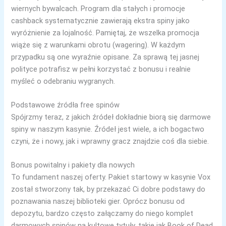
wiernych bywalcach. Program dla stałych i promocje
cashback systematycznie zawierają ekstra spiny jako
wyróżnienie za lojalność. Pamiętaj, że wszelka promocja
wiąże się z warunkami obrotu (wagering). W każdym
przypadku są one wyraźnie opisane. Za sprawą tej jasnej
polityce potrafisz w pełni korzystać z bonusu i realnie
myśleć o odebraniu wygranych.
Podstawowe źródła free spinów
Spójrzmy teraz, z jakich źródeł dokładnie biorą się darmowe
spiny w naszym kasynie. Źródeł jest wiele, a ich bogactwo
czyni, że i nowy, jak i wprawny gracz znajdzie coś dla siebie.
Bonus powitalny i pakiety dla nowych
To fundament naszej oferty. Pakiet startowy w kasynie Vox
został stworzony tak, by przekazać Ci dobre podstawy do
poznawania naszej biblioteki gier. Oprócz bonusu od
depozytu, bardzo często załączamy do niego komplet
darmowych spinów na kultowe tytuły, takie jak Book of Dead,