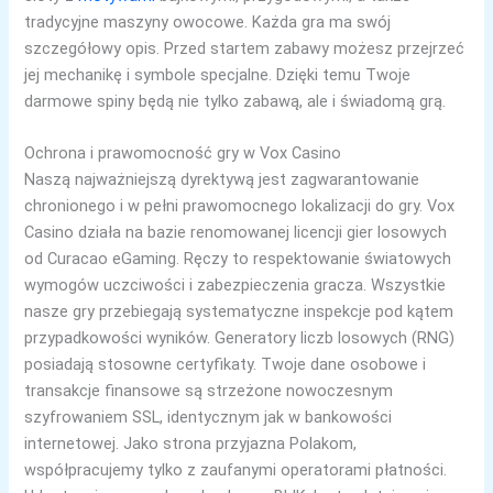
tradycyjne maszyny owocowe. Każda gra ma swój
szczegółowy opis. Przed startem zabawy możesz przejrzeć
jej mechanikę i symbole specjalne. Dzięki temu Twoje
darmowe spiny będą nie tylko zabawą, ale i świadomą grą.
Ochrona i prawomocność gry w Vox Casino
Naszą najważniejszą dyrektywą jest zagwarantowanie
chronionego i w pełni prawomocnego lokalizacji do gry. Vox
Casino działa na bazie renomowanej licencji gier losowych
od Curacao eGaming. Ręczy to respektowanie światowych
wymogów uczciwości i zabezpieczenia gracza. Wszystkie
nasze gry przebiegają systematyczne inspekcje pod kątem
przypadkowości wyników. Generatory liczb losowych (RNG)
posiadają stosowne certyfikaty. Twoje dane osobowe i
transakcje finansowe są strzeżone nowoczesnym
szyfrowaniem SSL, identycznym jak w bankowości
internetowej. Jako strona przyjazna Polakom,
współpracujemy tylko z zaufanymi operatorami płatności.