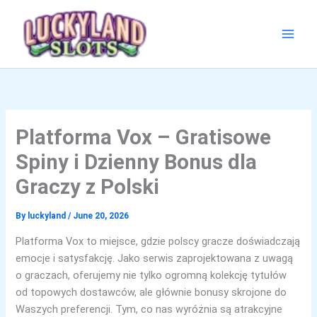
Skip
to
content
Platforma Vox – Gratisowe
Spiny i Dzienny Bonus dla
Graczy z Polski
By
luckyland
/
June 20, 2026
Platforma Vox to miejsce, gdzie polscy gracze doświadczają
emocje i satysfakcję. Jako serwis zaprojektowana z uwagą
o graczach, oferujemy nie tylko ogromną kolekcję tytułów
od topowych dostawców, ale głównie bonusy skrojone do
Waszych preferencji. Tym, co nas wyróżnia są atrakcyjne