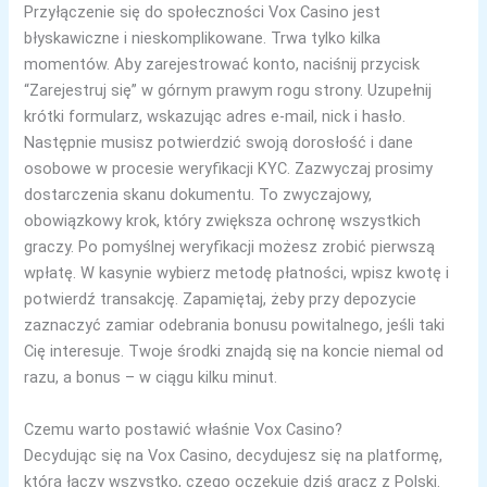
Przyłączenie się do społeczności Vox Casino jest
błyskawiczne i nieskomplikowane. Trwa tylko kilka
momentów. Aby zarejestrować konto, naciśnij przycisk
“Zarejestruj się” w górnym prawym rogu strony. Uzupełnij
krótki formularz, wskazując adres e-mail, nick i hasło.
Następnie musisz potwierdzić swoją dorosłość i dane
osobowe w procesie weryfikacji KYC. Zazwyczaj prosimy
dostarczenia skanu dokumentu. To zwyczajowy,
obowiązkowy krok, który zwiększa ochronę wszystkich
graczy. Po pomyślnej weryfikacji możesz zrobić pierwszą
wpłatę. W kasynie wybierz metodę płatności, wpisz kwotę i
potwierdź transakcję. Zapamiętaj, żeby przy depozycie
zaznaczyć zamiar odebrania bonusu powitalnego, jeśli taki
Cię interesuje. Twoje środki znajdą się na koncie niemal od
razu, a bonus – w ciągu kilku minut.
Czemu warto postawić właśnie Vox Casino?
Decydując się na Vox Casino, decydujesz się na platformę,
która łączy wszystko, czego oczekuje dziś gracz z Polski.