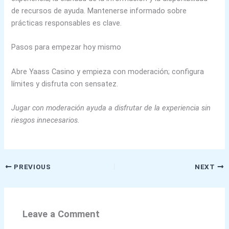
de recursos de ayuda. Mantenerse informado sobre
prácticas responsables es clave.
Pasos para empezar hoy mismo
Abre Yaass Casino y empieza con moderación; configura
límites y disfruta con sensatez.
Jugar con moderación ayuda a disfrutar de la experiencia sin
riesgos innecesarios.
PREVIOUS
NEXT
Leave a Comment