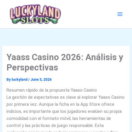
Skip
to
content
Yaass Casino 2026: Análisis y
Perspectivas
By
luckyland
/
June 5, 2026
Resumen rápido de la propuesta Yaass Casino
La gestión de expectativas es clave al explorar Yaass Casino
por primera vez. Aunque la ficha en la App Store ofrece
indicios, es importante que los jugadores evalúen su propia
comodidad con el formato móvil, las herramientas de
control y las prácticas de juego responsable. Esta