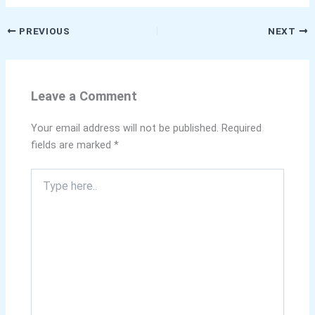
PREVIOUS
NEXT
Leave a Comment
Your email address will not be published.
Required
fields are marked
*
Type
here..