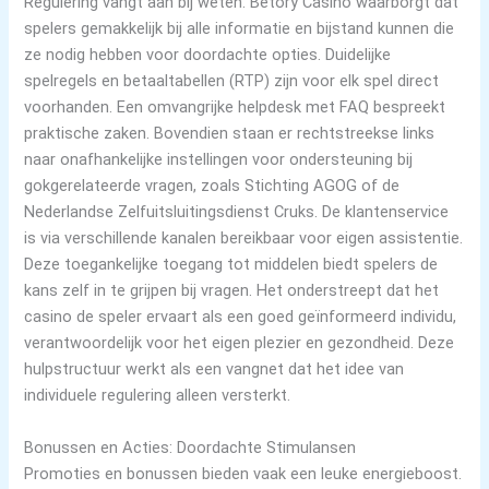
Regulering vangt aan bij weten. Betory Casino waarborgt dat
spelers gemakkelijk bij alle informatie en bijstand kunnen die
ze nodig hebben voor doordachte opties. Duidelijke
spelregels en betaaltabellen (RTP) zijn voor elk spel direct
voorhanden. Een omvangrijke helpdesk met FAQ bespreekt
praktische zaken. Bovendien staan er rechtstreekse links
naar onafhankelijke instellingen voor ondersteuning bij
gokgerelateerde vragen, zoals Stichting AGOG of de
Nederlandse Zelfuitsluitingsdienst Cruks. De klantenservice
is via verschillende kanalen bereikbaar voor eigen assistentie.
Deze toegankelijke toegang tot middelen biedt spelers de
kans zelf in te grijpen bij vragen. Het onderstreept dat het
casino de speler ervaart als een goed geïnformeerd individu,
verantwoordelijk voor het eigen plezier en gezondheid. Deze
hulpstructuur werkt als een vangnet dat het idee van
individuele regulering alleen versterkt.
Bonussen en Acties: Doordachte Stimulansen
Promoties en bonussen bieden vaak een leuke energieboost.