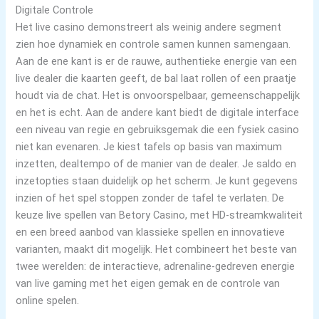
Digitale Controle
Het live casino demonstreert als weinig andere segment
zien hoe dynamiek en controle samen kunnen samengaan.
Aan de ene kant is er de rauwe, authentieke energie van een
live dealer die kaarten geeft, de bal laat rollen of een praatje
houdt via de chat. Het is onvoorspelbaar, gemeenschappelijk
en het is echt. Aan de andere kant biedt de digitale interface
een niveau van regie en gebruiksgemak die een fysiek casino
niet kan evenaren. Je kiest tafels op basis van maximum
inzetten, dealtempo of de manier van de dealer. Je saldo en
inzetopties staan duidelijk op het scherm. Je kunt gegevens
inzien of het spel stoppen zonder de tafel te verlaten. De
keuze live spellen van Betory Casino, met HD-streamkwaliteit
en een breed aanbod van klassieke spellen en innovatieve
varianten, maakt dit mogelijk. Het combineert het beste van
twee werelden: de interactieve, adrenaline-gedreven energie
van live gaming met het eigen gemak en de controle van
online spelen.