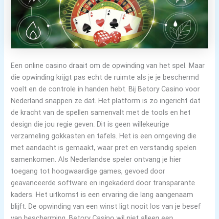
Een online casino draait om de opwinding van het spel. Maar
die opwinding krijgt pas echt de ruimte als je je beschermd
voelt en de controle in handen hebt. Bij Betory Casino voor
Nederland snappen ze dat. Het platform is zo ingericht dat
de kracht van de spellen samenvalt met de tools en het
design die jou regie geven. Dit is geen willekeurige
verzameling gokkasten en tafels. Het is een omgeving die
met aandacht is gemaakt, waar pret en verstandig spelen
samenkomen. Als Nederlandse speler ontvang je hier
toegang tot hoogwaardige games, gevoed door
geavanceerde software en ingekaderd door transparante
kaders. Het uitkomst is een ervaring die lang aangenaam
blijft. De opwinding van een winst ligt nooit los van je besef
van bescherming. Betory Casino wil niet alleen een