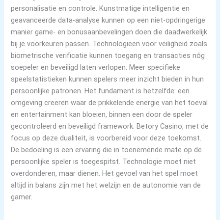
personalisatie en controle. Kunstmatige intelligentie en
geavanceerde data-analyse kunnen op een niet-opdringerige
manier game- en bonusaanbevelingen doen die daadwerkelijk
bij je voorkeuren passen. Technologieën voor veiligheid zoals
biometrische verificatie kunnen toegang en transacties nóg
soepeler en beveiligd laten verlopen. Meer specifieke
speelstatistieken kunnen spelers meer inzicht bieden in hun
persoonlijke patronen. Het fundament is hetzelfde: een
omgeving creëren waar de prikkelende energie van het toeval
en entertainment kan bloeien, binnen een door de speler
gecontroleerd en beveiligd framework. Betory Casino, met de
focus op deze dualiteit, is voorbereid voor deze toekomst.
De bedoeling is een ervaring die in toenemende mate op de
persoonlijke speler is toegespitst. Technologie moet niet
overdonderen, maar dienen. Het gevoel van het spel moet
altijd in balans zijn met het welzijn en de autonomie van de
gamer.