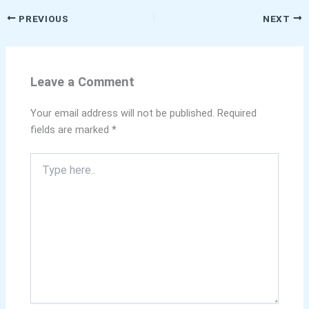
PREVIOUS
NEXT
Leave a Comment
Your email address will not be published.
Required
fields are marked
*
Type
here..