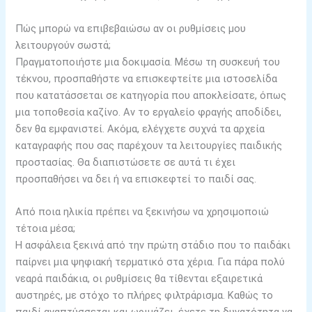
Πώς μπορώ να επιβεβαιώσω αν οι ρυθμίσεις μου
λειτουργούν σωστά;
Πραγματοποιήστε μια δοκιμασία. Μέσω τη συσκευή του
τέκνου, προσπαθήστε να επισκεφτείτε μια ιστοσελίδα
που κατατάσσεται σε κατηγορία που αποκλείσατε, όπως
μια τοποθεσία καζίνο. Αν το εργαλείο φραγής αποδίδει,
δεν θα εμφανιστεί. Ακόμα, ελέγχετε συχνά τα αρχεία
καταγραφής που σας παρέχουν τα λειτουργίες παιδικής
προστασίας. Θα διαπιστώσετε σε αυτά τι έχει
προσπαθήσει να δει ή να επισκεφτεί το παιδί σας.
Από ποια ηλικία πρέπει να ξεκινήσω να χρησιμοποιώ
τέτοια μέσα;
Η ασφάλεια ξεκινά από την πρώτη στάδιο που το παιδάκι
παίρνει μια ψηφιακή τερματικό στα χέρια. Για πάρα πολύ
νεαρά παιδάκια, οι ρυθμίσεις θα τίθενται εξαιρετικά
αυστηρές, με στόχο το πλήρες φιλτράρισμα. Καθώς το
παιδί αναπτύσσεται και ωριμάζει, έχετε τη δυνατότητα να