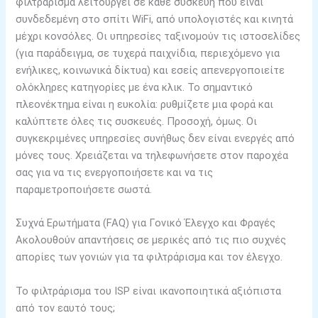
φιλτράρισμα λειτουργεί σε κάθε συσκευή που είναι
συνδεδεμένη στο σπίτι WiFi, από υπολογιστές και κινητά
μέχρι κονσόλες. Οι υπηρεσίες ταξινομούν τις ιστοσελίδες
(για παράδειγμα, σε τυχερά παιχνίδια, περιεχόμενο για
ενήλικες, κοινωνικά δίκτυα) και εσείς απενεργοποιείτε
ολόκληρες κατηγορίες με ένα κλικ. Το σημαντικό
πλεονέκτημα είναι η ευκολία: ρυθμίζετε μια φορά και
καλύπτετε όλες τις συσκευές. Προσοχή, όμως. Οι
συγκεκριμένες υπηρεσίες συνήθως δεν είναι ενεργές από
μόνες τους. Χρειάζεται να τηλεφωνήσετε στον παροχέα
σας για να τις ενεργοποιήσετε και να τις
παραμετροποιήσετε σωστά.
Συχνά Ερωτήματα (FAQ) για Γονικό Έλεγχο και Φραγές
Ακολουθούν απαντήσεις σε μερικές από τις πιο συχνές
απορίες των γονιών για τα φιλτράρισμα και τον έλεγχο.
Το φιλτράρισμα του ISP είναι ικανοποιητικά αξιόπιστα
από τον εαυτό τους;