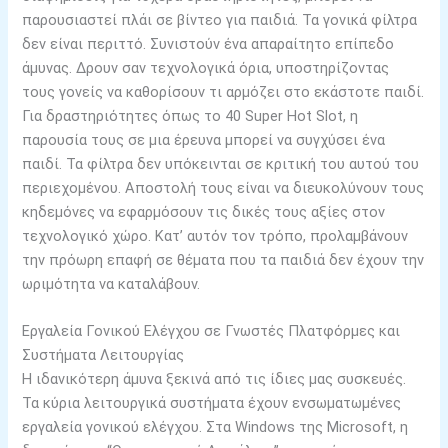
παρουσιαστεί πλάι σε βίντεο για παιδιά. Τα γονικά φίλτρα
δεν είναι περιττό. Συνιστούν ένα απαραίτητο επίπεδο
άμυνας. Δρουν σαν τεχνολογικά όρια, υποστηρίζοντας
τους γονείς να καθορίσουν τι αρμόζει στο εκάστοτε παιδί.
Για δραστηριότητες όπως το 40 Super Hot Slot, η
παρουσία τους σε μια έρευνα μπορεί να συγχύσει ένα
παιδί. Τα φίλτρα δεν υπόκεινται σε κριτική του αυτού του
περιεχομένου. Αποστολή τους είναι να διευκολύνουν τους
κηδεμόνες να εφαρμόσουν τις δικές τους αξίες στον
τεχνολογικό χώρο. Κατ’ αυτόν τον τρόπο, προλαμβάνουν
την πρόωρη επαφή σε θέματα που τα παιδιά δεν έχουν την
ωριμότητα να καταλάβουν.
Εργαλεία Γονικού Ελέγχου σε Γνωστές Πλατφόρμες και
Συστήματα Λειτουργίας
Η ιδανικότερη άμυνα ξεκινά από τις ίδιες μας συσκευές.
Τα κύρια λειτουργικά συστήματα έχουν ενσωματωμένες
εργαλεία γονικού ελέγχου. Στα Windows της Microsoft, η