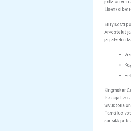
joilla on voi
Lisenssi ker
Erityisesti p
Arvostelut ja
ja palvelun l
Ver
Käy
Pel
Kingmaker Ca
Pelaajat voi
Sivustolla on
Tämä luo ystä
suosikkipelej