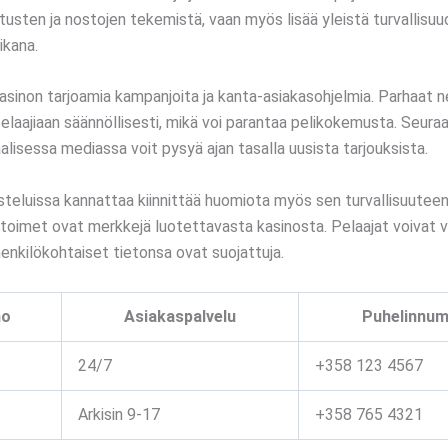
tusten ja nostojen tekemistä, vaan myös lisää yleistä turvallisu
ikana.
asinon tarjoamia kampanjoita ja kanta-asiakasohjelmia. Parhaat n
elaajiaan säännöllisesti, mikä voi parantaa pelikokemusta. Seura
alisessa mediassa voit pysyä ajan tasalla uusista tarjouksista.
steluissa kannattaa kiinnittää huomiota myös sen turvallisuutee
atoimet ovat merkkejä luotettavasta kasinosta. Pelaajat voivat v
enkilökohtaiset tietonsa ovat suojattuja.
no
Asiakaspalvelu
Puhelinnu
24/7
+358 123 4567
Arkisin 9-17
+358 765 4321