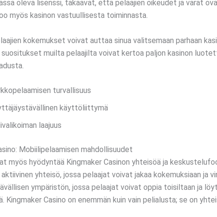
massa oleva lisenssi, takaavat, että pelaajien oikeudet ja varat ov
too myös kasinon vastuullisesta toiminnasta.
elaajien kokemukset voivat auttaa sinua valitsemaan parhaan kasi
 suositukset muilta pelaajilta voivat kertoa paljon kasinon luot
aadusta.
kkopelaamisen turvallisuus
ttäjäystävällinen käyttöliittymä
ivalikoiman laajuus
sino: Mobiilipelaamisen mahdollisuudet
vat myös hyödyntää Kingmaker Casinon yhteisöä ja keskustelufo
 aktiivinen yhteisö, jossa pelaajat voivat jakaa kokemuksiaan ja vi
vällisen ympäristön, jossa pelaajat voivat oppia toisiltaan ja löy
ä. Kingmaker Casino on enemmän kuin vain pelialusta; se on yhtei