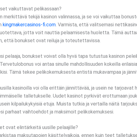
set vaikuttavat pelikassaan?
on merkittävä tekijä kasinon valinnassa, ja se voi vaikuttaa bonus
en
kingmakercasinos-fi.com
. Varmista, että valitsemasi nettikasin
 luotettava, jotta voit nauttia pelaamisesta huoletta. Tämä autt
 että bonukset ovat reiluja ja toteutettavissa.
usi pelaaja, bonukset voivat olla hyvä tapa tutustua kasinon pelei
. Tervetulobonus voi antaa sinulle mahdollisuuden kokeilla erilaisia
kkisi. Tämä tekee pelikokemuksesta entistä mukavampaa ja jänn
silla kasinoilla voi olla erittäin jännittävää, ja usein ne tarjoavat
immäiselle talletukselle. Uudet kasinot pyrkivät erottumaan jouk
sein kilpailukykyisiä etuja. Muista tutkia ja vertailla näitä tarjouks
lesi parhaat vaihtoehdot ja maksimoit pelikokemuksesi.
t ovat elintärkeitä uusille pelaajille?
rkistaa maksutapojen käsittelyaikoja, ennen kuin teet talletuksen