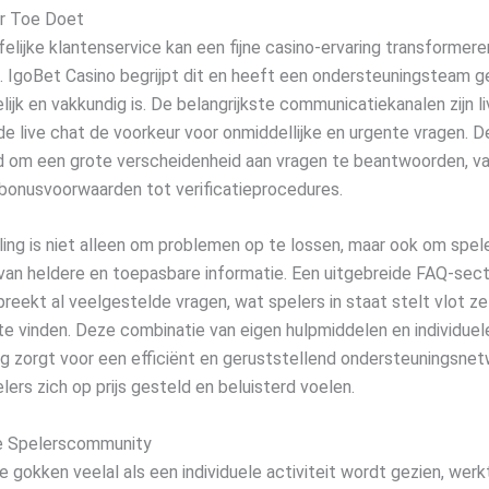
er Toe Doet
elijke klantenservice kan een fijne casino-ervaring transformere
. IgoBet Casino begrijpt dit en heeft een ondersteuningsteam 
ijk en vakkundig is. De belangrijkste communicatiekanalen zijn l
 de live chat de voorkeur voor onmiddellijke en urgente vragen. D
d om een grote verscheidenheid aan vragen te beantwoorden, v
bonusvoorwaarden tot verificatieprocedures.
ling is niet alleen om problemen op te lossen, maar ook om spel
van heldere en toepasbare informatie. Een uitgebreide FAQ-sect
reekt al veelgestelde vragen, wat spelers in staat stelt vlot ze
e vinden. Deze combinatie van eigen hulpmiddelen en individuel
g zorgt voor een efficiënt en geruststellend ondersteuningsnet
ers zich op prijs gesteld en beluisterd voelen.
e Spelerscommunity
e gokken veelal als een individuele activiteit wordt gezien, wer