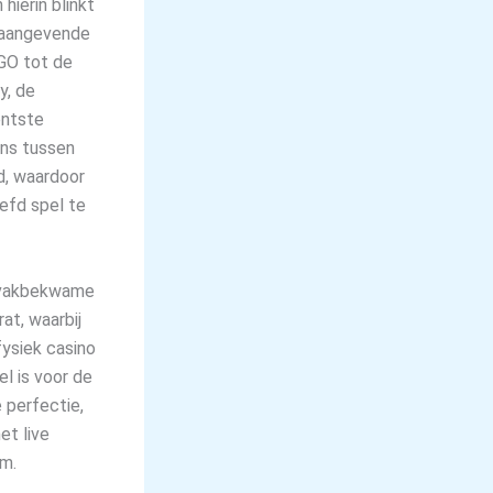
hierin blinkt
naangevende
 GO tot de
y, de
entste
ans tussen
d, waardoor
efd spel te
t vakbekwame
at, waarbij
ysiek casino
l is voor de
 perfectie,
et live
em.