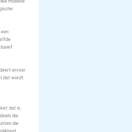
elke mobiele
gische
 een
zelfde
clusief
deert ervoor
el dat wordt
ket dat is
deals die
unten die
lijkheid