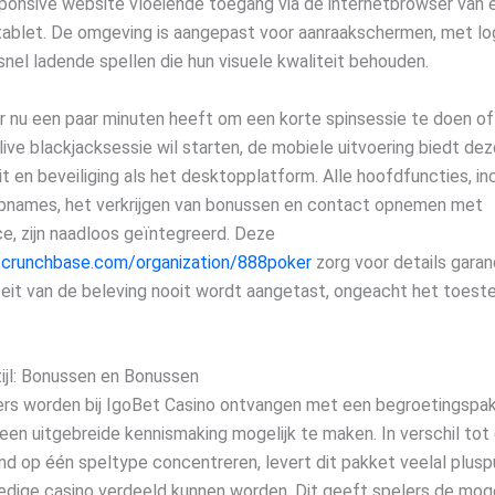
ponsive website vloeiende toegang via de internetbrowser van 
tablet. De omgeving is aangepast voor aanraakschermen, met lo
snel ladende spellen die hun visuele kwaliteit behouden.
r nu een paar minuten heeft om een korte spinsessie te doen of
live blackjacksessie wil starten, de mobiele uitvoering biedt de
it en beveiliging als het desktopplatform. Alle hoofdfuncties, in
opnames, het verkrijgen van bonussen en contact opnemen met
ce, zijn naadloos geïntegreerd. Deze
.crunchbase.com/organization/888poker
zorg voor details garan
teit van de beleving nooit wordt aangetast, ongeacht het toest
ijl: Bonussen en Bonussen
rs worden bij IgoBet Casino ontvangen met een begroetingspak
en uitgebreide kennismaking mogelijk te maken. In verschil tot 
end op één speltype concentreren, levert dit pakket veelal plusp
ledige casino verdeeld kunnen worden. Dit geeft spelers de moge