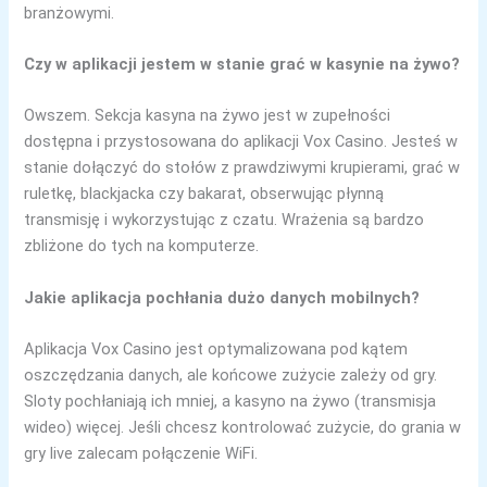
branżowymi.
Czy w aplikacji jestem w stanie grać w kasynie na żywo?
Owszem. Sekcja kasyna na żywo jest w zupełności
dostępna i przystosowana do aplikacji Vox Casino. Jesteś w
stanie dołączyć do stołów z prawdziwymi krupierami, grać w
ruletkę, blackjacka czy bakarat, obserwując płynną
transmisję i wykorzystując z czatu. Wrażenia są bardzo
zbliżone do tych na komputerze.
Jakie aplikacja pochłania dużo danych mobilnych?
Aplikacja Vox Casino jest optymalizowana pod kątem
oszczędzania danych, ale końcowe zużycie zależy od gry.
Sloty pochłaniają ich mniej, a kasyno na żywo (transmisja
wideo) więcej. Jeśli chcesz kontrolować zużycie, do grania w
gry live zalecam połączenie WiFi.