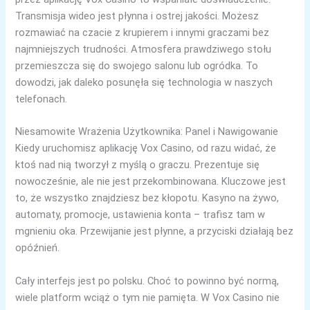
Transmisja wideo jest płynna i ostrej jakości. Możesz
rozmawiać na czacie z krupierem i innymi graczami bez
najmniejszych trudności. Atmosfera prawdziwego stołu
przemieszcza się do swojego salonu lub ogródka. To
dowodzi, jak daleko posunęła się technologia w naszych
telefonach.
Niesamowite Wrażenia Użytkownika: Panel i Nawigowanie
Kiedy uruchomisz aplikację Vox Casino, od razu widać, że
ktoś nad nią tworzył z myślą o graczu. Prezentuje się
nowocześnie, ale nie jest przekombinowana. Kluczowe jest
to, że wszystko znajdziesz bez kłopotu. Kasyno na żywo,
automaty, promocje, ustawienia konta – trafisz tam w
mgnieniu oka. Przewijanie jest płynne, a przyciski działają bez
opóźnień.
Cały interfejs jest po polsku. Choć to powinno być normą,
wiele platform wciąż o tym nie pamięta. W Vox Casino nie