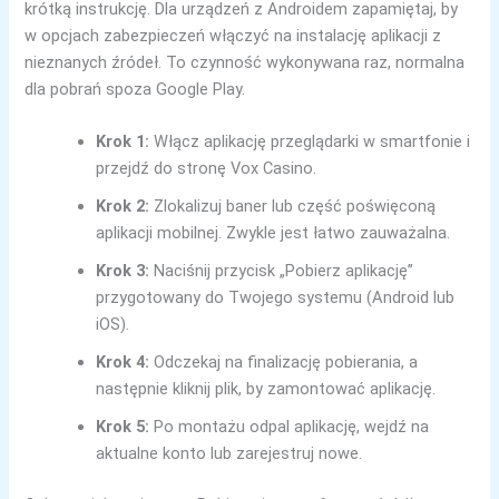
krótką instrukcję. Dla urządzeń z Androidem zapamiętaj, by
w opcjach zabezpieczeń włączyć na instalację aplikacji z
nieznanych źródeł. To czynność wykonywana raz, normalna
dla pobrań spoza Google Play.
Krok 1:
Włącz aplikację przeglądarki w smartfonie i
przejdź do stronę Vox Casino.
Krok 2:
Zlokalizuj baner lub część poświęconą
aplikacji mobilnej. Zwykle jest łatwo zauważalna.
Krok 3:
Naciśnij przycisk „Pobierz aplikację”
przygotowany do Twojego systemu (Android lub
iOS).
Krok 4:
Odczekaj na finalizację pobierania, a
następnie kliknij plik, by zamontować aplikację.
Krok 5:
Po montażu odpal aplikację, wejdź na
aktualne konto lub zarejestruj nowe.