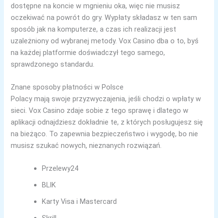
dostępne na koncie w mgnieniu oka, więc nie musisz
oczekiwać na powrót do gry. Wypłaty składasz w ten sam
sposób jak na komputerze, a czas ich realizacji jest
uzależniony od wybranej metody. Vox Casino dba o to, byś
na każdej platformie doświadczył tego samego,
sprawdzonego standardu.
Znane sposoby płatności w Polsce
Polacy mają swoje przyzwyczajenia, jeśli chodzi o wpłaty w
sieci. Vox Casino zdaje sobie z tego sprawę i dlatego w
aplikacji odnajdziesz dokładnie te, z których posługujesz się
na bieżąco. To zapewnia bezpieczeństwo i wygodę, bo nie
musisz szukać nowych, nieznanych rozwiązań.
Przelewy24
BLIK
Karty Visa i Mastercard