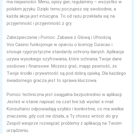
ma niejasności. Menu, opisy gier, regulaminy – wszystko w
polskim języku. Dzięki temu poczujesz się swobodnie, a
każda akcja jest intuicyjna. To od razu przekłada się na
przyjemność i przyjemność z gry.
Zabezpieczenie i Pomoc: Zabawa z Głową i Ufnością
Vox Casino funkcjonuje w oparciu o licencję Curacao i
stosuje rygorystyczne standardy ochrony danych. Aplikacja
używa wysokiego szyfrowania, które ochrania Twoje dane
osobowe i finansowe. Możesz grać, mając pewność, że
Twoje środki i prywatność są pod dobrą opieką. Dla każdego
świadomego gracza jest to sprawa kluczowa.
Pomoc techniczna jest osiągalna bezpośrednio w aplikacji.
Jesteś w stanie napisać na czat live lub wysłać e-mail.
Konsultanci odpowiadają szybko i konkretnie, co ma wielkie
znaczenie, gdy coś nie działa, a Ty chcesz wrócić do gry.
Zespół wesprze rozwiązać problemy z aplikacją na Twoim
urządzeniu.