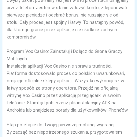
Zwykły pakiet powitalny też jest w stu procentach osiągalny
przez telefon. Jesteś w stanie założyć konto, zdeponować
pierwsze pieniądze i odebrać bonus, nie ruszając się od
stołu. Cały proces jest spójny i łatwy. To następny powód,
dla którego granie przez aplikację nie skutkuje żadnych
kompromisów.
Program Vox Casino: Zainstaluj i Dołącz do Grona Graczy
Mobilnych
Instalacja aplikacji Vox Casino nie sprawia trudności.
Platforma dostosowało proces do polskich uwarunkowań,
omijając oficjalne sklepy aplikacji. Wszystko wykonujesz w
łatwy sposób ze strony operatora. Przejdź na oficjalną
witrynę Vox Casino przez aplikację przeglądarki w swoim
telefonie. Stamtąd pobierzesz plik instalacyjny APK na
Androida lub znajdziesz porady dla użytkowników iPhone’ów.
Etap po etapie do Twojej pierwszej mobilnej wygranej
By zacząć bez niepotrzebnego szukania, przygotowałem