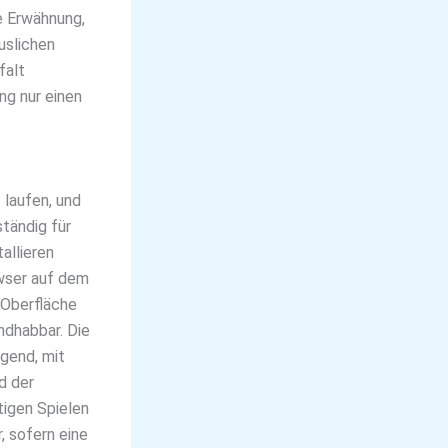
e Erwähnung,
uslichen
falt
ng nur einen
 laufen, und
ständig für
allieren
wser auf dem
 Oberfläche
ndhabbar. Die
agend, mit
d der
igen Spielen
, sofern eine