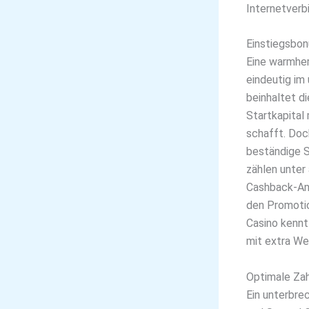
Internetverbi
Einstiegsbon
Eine warmher
eindeutig im
beinhaltet d
Startkapital
schafft. Doc
beständige S
zählen unter
Cashback-Ang
den Promotio
Casino kennt
mit extra We
Optimale Za
Ein unterbre