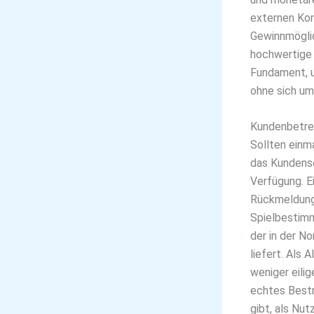
externen Kon
Gewinnmöglic
hochwertige 
Fundament, u
ohne sich um
Kundenbetreu
Sollten einm
das Kundense
Verfügung. E
Rückmeldung 
Spielbestimm
der in der N
liefert. Als 
weniger eili
echtes Bestr
gibt, als Nu