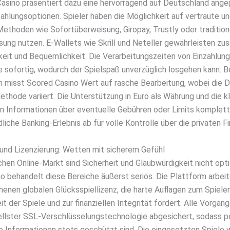
asino präsentiert dazu eine hervorragend auf Deutschland ang
ahlungsoptionen. Spieler haben die Möglichkeit auf vertraute un
Methoden wie Sofortüberweisung, Giropay, Trustly oder tradition
ung nutzen. E-Wallets wie Skrill und Neteller gewährleisten zus
eit und Bequemlichkeit. Die Verarbeitungszeiten von Einzahlung
e sofortig, wodurch der Spielspaß unverzüglich losgehen kann. B
 misst Scored Casino Wert auf rasche Bearbeitung, wobei die D
thode variiert. Die Unterstützung in Euro als Währung und die kl
n Informationen über eventuelle Gebühren oder Limits komplett
iche Banking-Erlebnis ab für volle Kontrolle über die privaten F
und Lizenzierung: Wetten mit sicherem Gefühl
chen Online-Markt sind Sicherheit und Glaubwürdigkeit nicht opti
o behandelt diese Bereiche äußerst seriös. Die Plattform arbeit
henen globalen Glücksspiellizenz, die harte Auflagen zum Spieler
it der Spiele und zur finanziellen Integrität fordert. Alle Vorgä
ellster SSL-Verschlüsselungstechnologie abgesichert, sodass p
 Informationen stets geschützt sind. Die eingesetzten Spiele