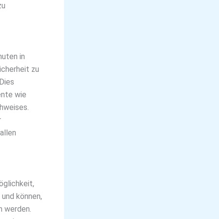
zu
nuten in
icherheit zu
 Dies
ente wie
hweises.
r
allen
glichkeit,
 und können,
n werden.