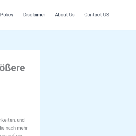
 Policy
Disclaimer
About Us
Contact US
rößere
hkeiten, und
 die nach mehr
kus auf ein