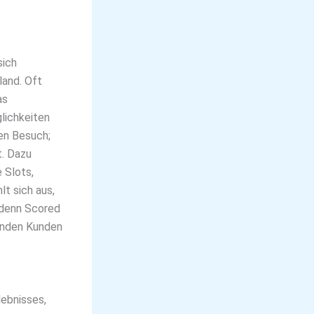
sich
land. Oft
as
lichkeiten
en Besuch;
t. Dazu
 Slots,
t sich aus,
 denn Scored
unden Kunden
lebnisses,