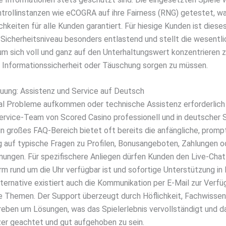
trollinstanzen wie eCOGRA auf ihre Fairness (RNG) getestet, w
hkeiten für alle Kunden garantiert. Für hiesige Kunden ist diese
Sicherheitsniveau besonders entlastend und stellt die wesentl
m sich voll und ganz auf den Unterhaltungswert konzentrieren z
 Informationssicherheit oder Täuschung sorgen zu müssen.
ung: Assistenz und Service auf Deutsch
al Probleme aufkommen oder technische Assistenz erforderlich 
rvice-Team von Scored Casino professionell und in deutscher 
in großes FAQ-Bereich bietet oft bereits die anfängliche, promp
auf typische Fragen zu Profilen, Bonusangeboten, Zahlungen o
ungen. Für spezifischere Anliegen dürfen Kunden den Live-Cha
orm rund um die Uhr verfügbar ist und sofortige Unterstützung in
Alternative existiert auch die Kommunikation per E-Mail zur Verfü
ge Themen. Der Support überzeugt durch Höflichkeit, Fachwissen
eben um Lösungen, was das Spielerlebnis vervollständigt und 
tzer geachtet und gut aufgehoben zu sein.