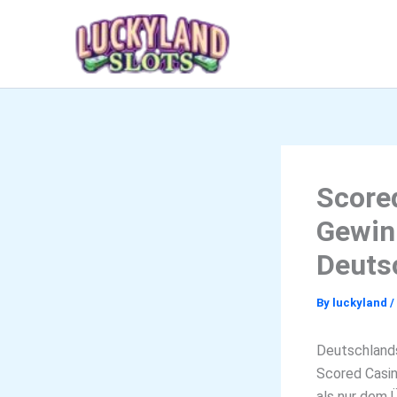
Skip
to
content
Scored
Gewin
Deuts
By
luckyland
/
Deutschlands
Scored Casino
als nur dem 