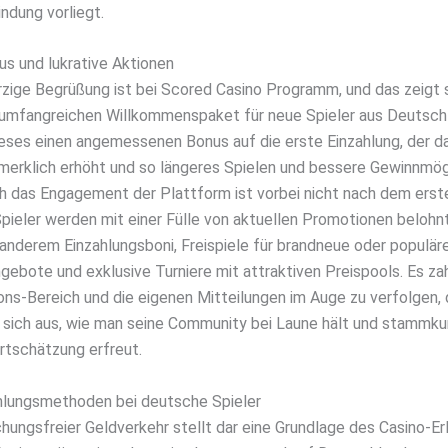
ndung vorliegt.
us und lukrative Aktionen
zige Begrüßung ist bei Scored Casino Programm, und das zeigt 
 umfangreichen Willkommenspaket für neue Spieler aus Deutsch
ieses einen angemessenen Bonus auf die erste Einzahlung, der d
 merklich erhöht und so längeres Spielen und bessere Gewinnmög
h das Engagement der Plattform ist vorbei nicht nach dem erst
pieler werden mit einer Fülle von aktuellen Promotionen belohn
 anderem Einzahlungsboni, Freispiele für brandneue oder populäre
ebote und exklusive Turniere mit attraktiven Preispools. Es zahl
ns-Bereich und die eigenen Mitteilungen im Auge zu verfolgen,
 sich aus, wie man seine Community bei Laune hält und stammk
rtschätzung erfreut.
hlungsmethoden bei deutsche Spieler
chungsfreier Geldverkehr stellt dar eine Grundlage des Casino-Er